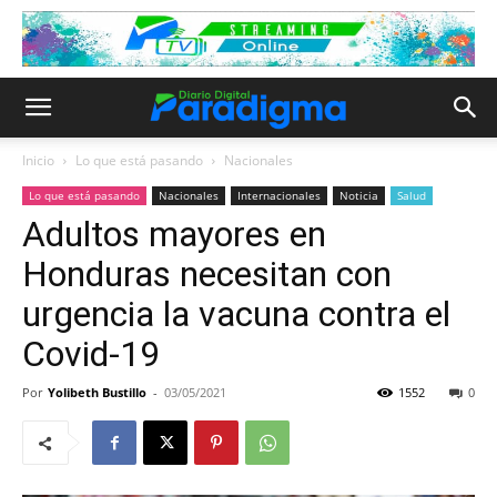
Inicio
Lo que está pasando
Nacionales
Lo que está pasando
Nacionales
Internacionales
Noticia
Salud
Adultos mayores en
Honduras necesitan con
urgencia la vacuna contra el
Covid-19
Por
Yolibeth Bustillo
-
03/05/2021
1552
0