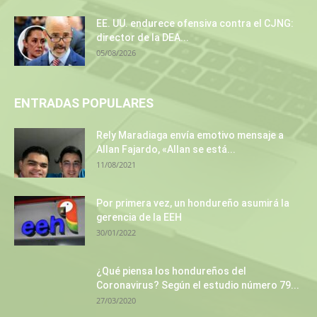
EE. UU. endurece ofensiva contra el CJNG:
director de la DEA...
05/08/2026
ENTRADAS POPULARES
Rely Maradiaga envía emotivo mensaje a
Allan Fajardo, «Allan se está...
11/08/2021
Por primera vez, un hondureño asumirá la
gerencia de la EEH
30/01/2022
¿Qué piensa los hondureños del
Coronavirus? Según el estudio número 79...
27/03/2020