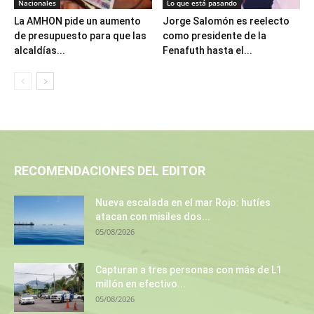
Nacionales
Lo que está pasando
La AMHON pide un aumento
Jorge Salomón es reelecto
de presupuesto para que las
como presidente de la
alcaldías...
Fenafuth hasta el...
RECOMENDACIONES DEL EDITOR
Nueva escalada en el mar Rojo: hutíes
atacan con misiles dos...
05/08/2026
Capturan a tres personas con más de L1
millón en efectivo...
05/08/2026