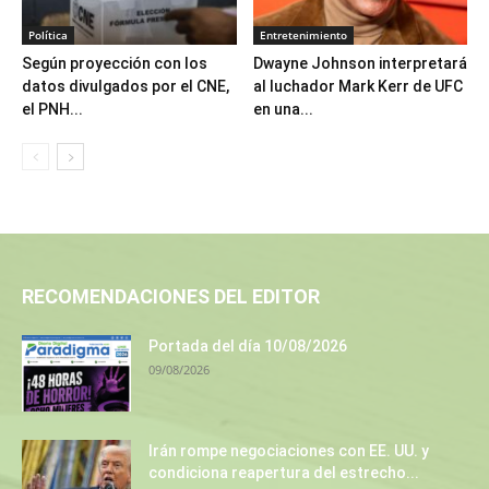
Política
Entretenimiento
Según proyección con los
Dwayne Johnson interpretará
datos divulgados por el CNE,
al luchador Mark Kerr de UFC
el PNH...
en una...
RECOMENDACIONES DEL EDITOR
Portada del día 10/08/2026
09/08/2026
Irán rompe negociaciones con EE. UU. y
condiciona reapertura del estrecho...