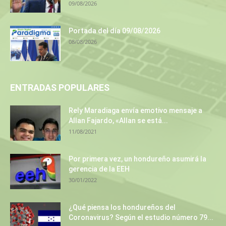
09/08/2026
Portada del día 09/08/2026
08/08/2026
ENTRADAS POPULARES
Rely Maradiaga envía emotivo mensaje a
Allan Fajardo, «Allan se está...
11/08/2021
Por primera vez, un hondureño asumirá la
gerencia de la EEH
30/01/2022
¿Qué piensa los hondureños del
Coronavirus? Según el estudio número 79...