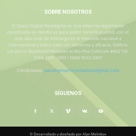
SOBRE NOSOTROS
El Diario Digital Paradigma es una empresa legalmente
constituida en Honduras para poder servirle a usted, con el
más alto nivel de liderazgo en el mercado nacional e
internacional y sobre todo con eficiencia y eficacia. Edificio
Los Jarros Boulevard Morazan el 4to Piso Cubiculo #402 Tel:
(504) 2231-3303 / (504) 9522-3307
Contáctanos:
paradigmaencuestadora@gmail.com
SÍGUENOS
© Desarrollado y diseñado por Alan Melnikov