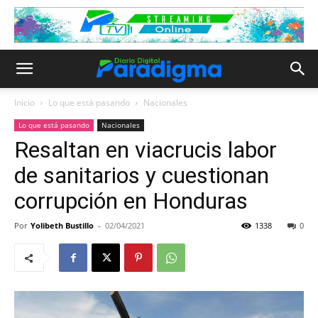
Inicio
Lo que está pasando
Nacionales
Lo que está pasando
Nacionales
Resaltan en viacrucis labor
de sanitarios y cuestionan
corrupción en Honduras
Por
Yolibeth Bustillo
-
02/04/2021
1338
0