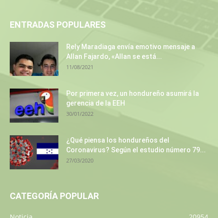
ENTRADAS POPULARES
Rely Maradiaga envía emotivo mensaje a
Allan Fajardo, «Allan se está...
11/08/2021
Por primera vez, un hondureño asumirá la
gerencia de la EEH
30/01/2022
¿Qué piensa los hondureños del
Coronavirus? Según el estudio número 79...
27/03/2020
CATEGORÍA POPULAR
Noticia
20954