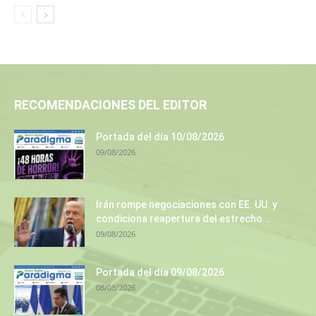
RECOMENDACIONES DEL EDITOR
Portada del día 10/08/2026
09/08/2026
Irán rompe negociaciones con EE. UU. y
condiciona reapertura del estrecho...
09/08/2026
Portada del día 09/08/2026
08/08/2026