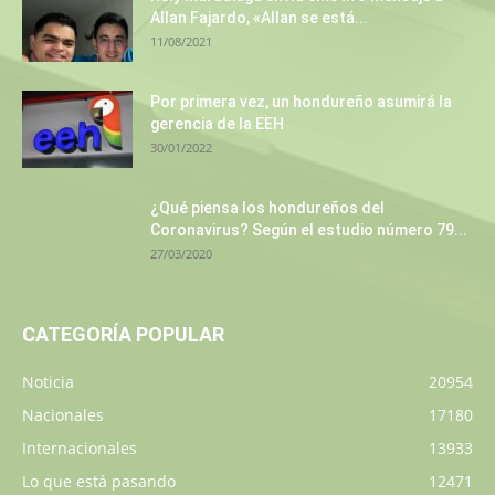
Allan Fajardo, «Allan se está...
11/08/2021
Por primera vez, un hondureño asumirá la
gerencia de la EEH
30/01/2022
¿Qué piensa los hondureños del
Coronavirus? Según el estudio número 79...
27/03/2020
CATEGORÍA POPULAR
Noticia
20954
Nacionales
17180
Internacionales
13933
Lo que está pasando
12471