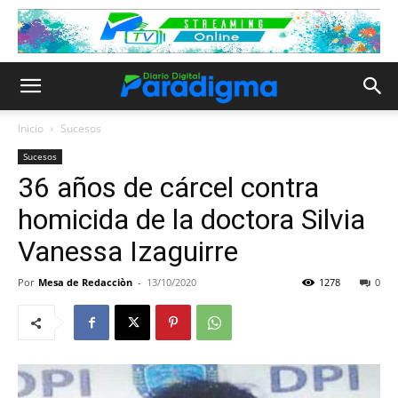
Inicio
Sucesos
Sucesos
36 años de cárcel contra
homicida de la doctora Silvia
Vanessa Izaguirre
Por
Mesa de Redacciòn
-
13/10/2020
1278
0