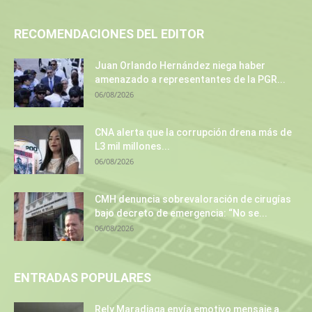
RECOMENDACIONES DEL EDITOR
Juan Orlando Hernández niega haber
amenazado a representantes de la PGR...
06/08/2026
CNA alerta que la corrupción drena más de
L3 mil millones...
06/08/2026
CMH denuncia sobrevaloración de cirugías
bajo decreto de emergencia: “No se...
06/08/2026
ENTRADAS POPULARES
Rely Maradiaga envía emotivo mensaje a