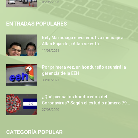
05/08/2026
ENTRADAS POPULARES
Rely Maradiaga envía emotivo mensaje a
Allan Fajardo, «Allan se está...
11/08/2021
Por primera vez, un hondureño asumirá la
gerencia de la EEH
30/01/2022
¿Qué piensa los hondureños del
Coronavirus? Según el estudio número 79...
27/03/2020
CATEGORÍA POPULAR