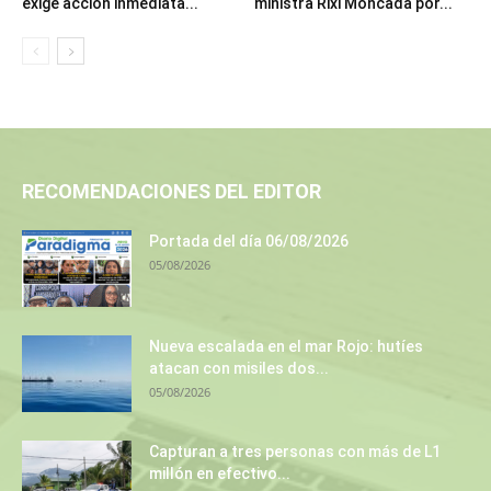
exige acción inmediata...
ministra Rixi Moncada por...
RECOMENDACIONES DEL EDITOR
Portada del día 06/08/2026
05/08/2026
Nueva escalada en el mar Rojo: hutíes
atacan con misiles dos...
05/08/2026
Capturan a tres personas con más de L1
millón en efectivo...