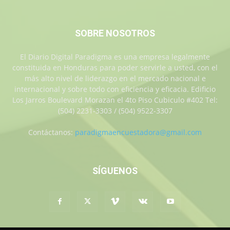
SOBRE NOSOTROS
El Diario Digital Paradigma es una empresa legalmente
constituida en Honduras para poder servirle a usted, con el
más alto nivel de liderazgo en el mercado nacional e
internacional y sobre todo con eficiencia y eficacia. Edificio
Los Jarros Boulevard Morazan el 4to Piso Cubiculo #402 Tel:
(504) 2231-3303 / (504) 9522-3307
Contáctanos:
paradigmaencuestadora@gmail.com
SÍGUENOS