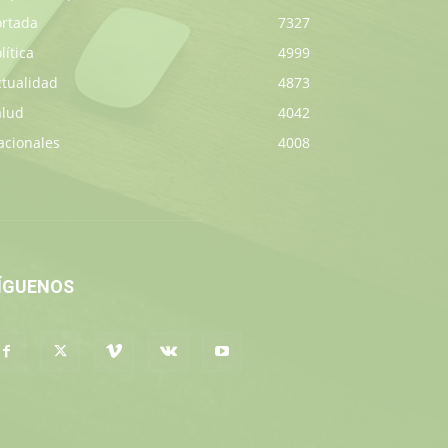
ortada
7327
lítica
4999
ctualidad
4873
alud
4042
acionales
4008
ÍGUENOS