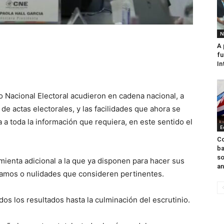
N
A 
fu
In
o Nacional Electoral acudieron en cadena nacional, a
de actas electorales, y las facilidades que ahora se
 a toda la información que requiera, en este sentido el
E
Co
ba
so
mienta adicional a la que ya disponen para hacer sus
an
lamos o nulidades que consideren pertinentes.
dos los resultados hasta la culminación del escrutinio.