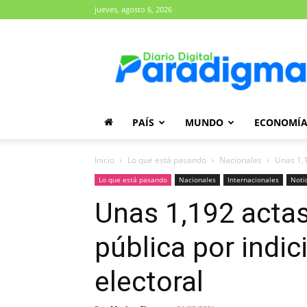
jueves, agosto 6, 2026
Diario
Paradigma
PAÍS
MUNDO
ECONOMÍ
Inicio
Lo que está pasando
Nacionales
Unas 1,1
Lo que está pasando
Nacionales
Internacionales
Noti
Unas 1,192 actas 
pública por indic
electoral