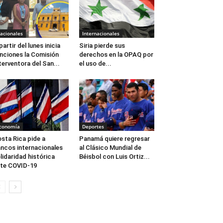
acionales
Internacionales
partir del lunes inicia
Siria pierde sus
nciones la Comisión
derechos en la OPAQ por
terventora del San...
el uso de...
conomía
Deportes
sta Rica pide a
Panamá quiere regresar
ncos internacionales
al Clásico Mundial de
lidaridad histórica
Béisbol con Luis Ortiz...
te COVID-19