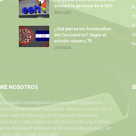
asumirá la gerencia de la EEH
P
30/01/2022
Po
A
¿Qué piensa los hondureños
S
del Coronavirus? Según el
..
estudio número 79...
N
27/03/2020
BRE NOSOTROS
S
iario Digital Paradigma es una empresa legalmente
tituida en Honduras para poder servirle a usted, con el
alto nivel de liderazgo en el mercado nacional e
rnacional y sobre todo con eficiencia y eficacia. Edificio
Jarros Boulevard Morazan el 4to Piso Cubiculo #402 Tel:
) 2231-3303 / (504) 9522-3307