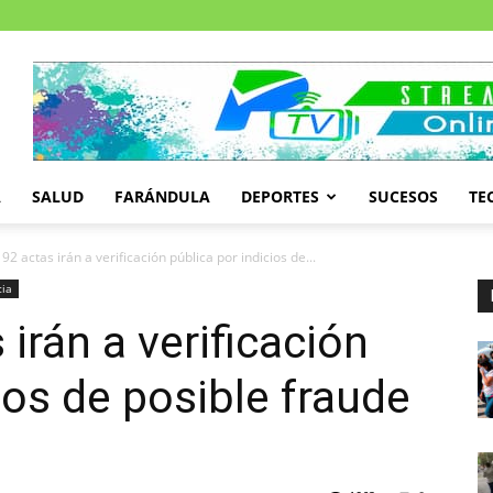
A
SALUD
FARÁNDULA
DEPORTES
SUCESOS
TE
92 actas irán a verificación pública por indicios de...
cia
irán a verificación
ios de posible fraude