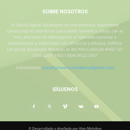
SOBRE NOSOTROS
El Diario Digital Paradigma es una empresa legalmente
constituida en Honduras para poder servirle a usted, con el
más alto nivel de liderazgo en el mercado nacional e
internacional y sobre todo con eficiencia y eficacia. Edificio
Los Jarros Boulevard Morazan el 4to Piso Cubiculo #402 Tel:
(504) 2231-3303 / (504) 9522-3307
Contáctanos:
paradigmaencuestadora@gmail.com
SÍGUENOS
© Desarrollado y diseñado por Alan Melnikov