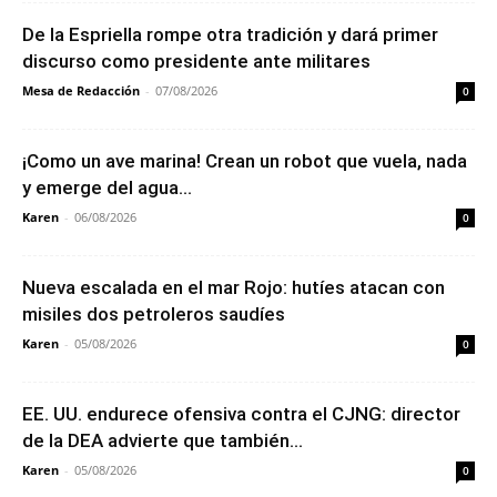
De la Espriella rompe otra tradición y dará primer
discurso como presidente ante militares
Mesa de Redacción
-
07/08/2026
0
¡Como un ave marina! Crean un robot que vuela, nada
y emerge del agua...
Karen
-
06/08/2026
0
Nueva escalada en el mar Rojo: hutíes atacan con
misiles dos petroleros saudíes
Karen
-
05/08/2026
0
EE. UU. endurece ofensiva contra el CJNG: director
de la DEA advierte que también...
Karen
-
05/08/2026
0