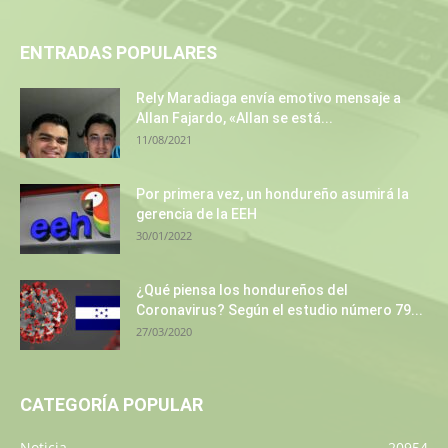
ENTRADAS POPULARES
Rely Maradiaga envía emotivo mensaje a
Allan Fajardo, «Allan se está...
11/08/2021
Por primera vez, un hondureño asumirá la
gerencia de la EEH
30/01/2022
¿Qué piensa los hondureños del
Coronavirus? Según el estudio número 79...
27/03/2020
CATEGORÍA POPULAR
Noticia
20954