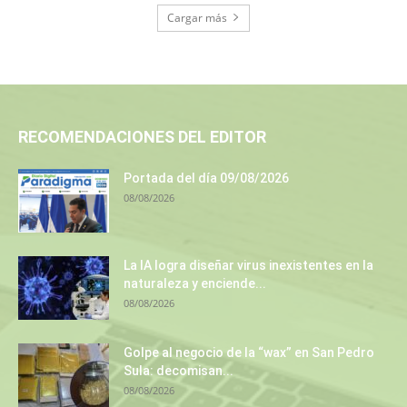
Cargar más
RECOMENDACIONES DEL EDITOR
Portada del día 09/08/2026
08/08/2026
La IA logra diseñar virus inexistentes en la
naturaleza y enciende...
08/08/2026
Golpe al negocio de la “wax” en San Pedro
Sula: decomisan...
08/08/2026