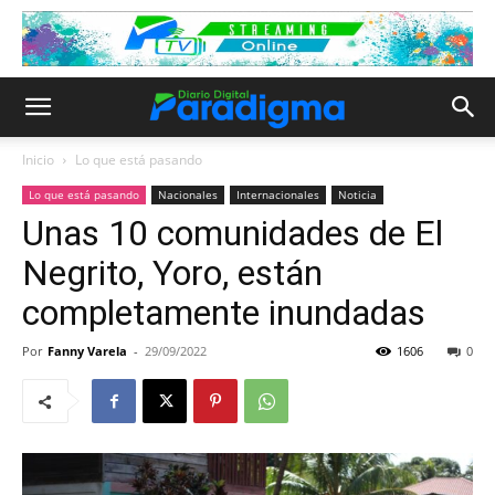
Inicio
Lo que está pasando
Lo que está pasando
Nacionales
Internacionales
Noticia
Unas 10 comunidades de El
Negrito, Yoro, están
completamente inundadas
Por
Fanny Varela
-
29/09/2022
1606
0