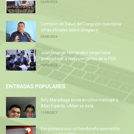
06/08/2026
Comisión de Salud del Congreso cuestiona
cifras oficiales sobre cirugías y...
06/08/2026
Juan Orlando Hernández niega haber
amenazado a representantes de la PGR...
06/08/2026
ENTRADAS POPULARES
Rely Maradiaga envía emotivo mensaje a
Allan Fajardo, «Allan se está...
11/08/2021
Por primera vez, un hondureño asumirá la