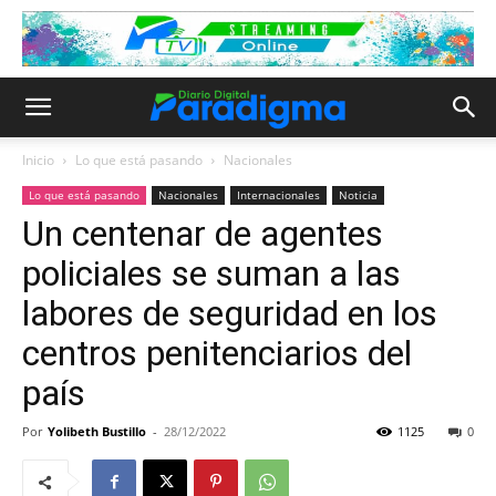
Inicio
Lo que está pasando
Nacionales
Lo que está pasando
Nacionales
Internacionales
Noticia
Un centenar de agentes
policiales se suman a las
labores de seguridad en los
centros penitenciarios del
país
Por
Yolibeth Bustillo
-
28/12/2022
1125
0