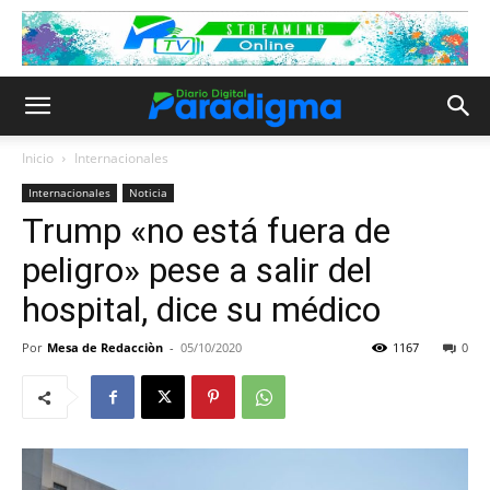
Inicio
Internacionales
Internacionales
Noticia
Trump «no está fuera de
peligro» pese a salir del
hospital, dice su médico
Por
Mesa de Redacciòn
-
05/10/2020
1167
0