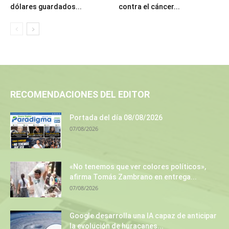
dólares guardados...
contra el cáncer...
RECOMENDACIONES DEL EDITOR
Portada del día 08/08/2026
07/08/2026
«No tenemos que ver colores políticos»,
afirma Tomás Zambrano en entrega...
07/08/2026
Google desarrolla una IA capaz de anticipar
la evolución de huracanes...