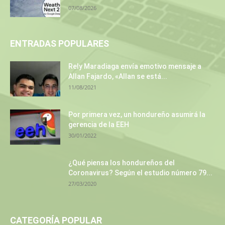
07/08/2026
ENTRADAS POPULARES
Rely Maradiaga envía emotivo mensaje a
Allan Fajardo, «Allan se está...
11/08/2021
Por primera vez, un hondureño asumirá la
gerencia de la EEH
30/01/2022
¿Qué piensa los hondureños del
Coronavirus? Según el estudio número 79...
27/03/2020
CATEGORÍA POPULAR