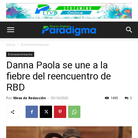
Inicio
Entretenimiento
Entretenimiento
Danna Paola se une a la
fiebre del reencuentro de
RBD
Por
Mesa de Redacciòn
-
05/10/2020
1495
0