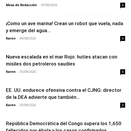
Mesa de Redacción
-
07/08/2026
0
¡Como un ave marina! Crean un robot que vuela, nada
y emerge del agua...
Karen
-
06/08/2026
0
Nueva escalada en el mar Rojo: hutíes atacan con
misiles dos petroleros saudíes
Karen
-
05/08/2026
0
EE. UU. endurece ofensiva contra el CJNG: director
de la DEA advierte que también...
Karen
-
05/08/2026
0
República Democrática del Congo supera los 1,650
fallecidos por ébola y los casos confirmados...