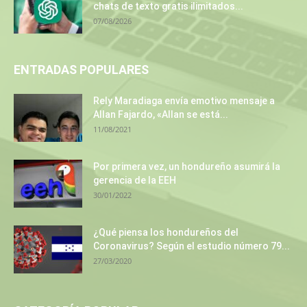
chats de texto gratis ilimitados...
07/08/2026
ENTRADAS POPULARES
Rely Maradiaga envía emotivo mensaje a
Allan Fajardo, «Allan se está...
11/08/2021
Por primera vez, un hondureño asumirá la
gerencia de la EEH
30/01/2022
¿Qué piensa los hondureños del
Coronavirus? Según el estudio número 79...
27/03/2020