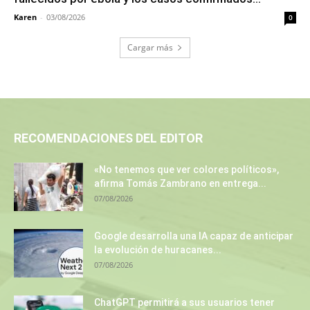
Karen
-
03/08/2026
0
Cargar más
RECOMENDACIONES DEL EDITOR
«No tenemos que ver colores políticos»,
afirma Tomás Zambrano en entrega...
07/08/2026
Google desarrolla una IA capaz de anticipar
la evolución de huracanes...
07/08/2026
ChatGPT permitirá a sus usuarios tener