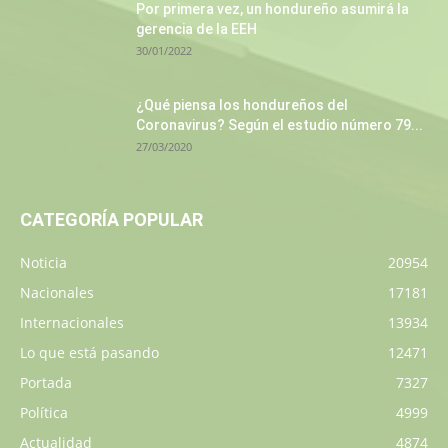
Por primera vez, un hondureño asumirá la
gerencia de la EEH
30/01/2022
¿Qué piensa los hondureños del
Coronavirus? Según el estudio número 79...
27/03/2020
CATEGORÍA POPULAR
Noticia
20954
Nacionales
17181
Internacionales
13934
Lo que está pasando
12471
Portada
7327
Política
4999
Actualidad
4874