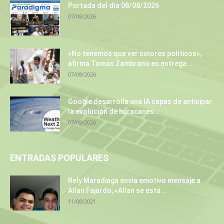
Portada del día 08/08/2026
07/08/2026
«No tenemos que ver colores políticos»,
afirma Tomás Zambrano en entrega...
07/08/2026
Google desarrolla una IA capaz de anticipar
la evolución de huracanes...
07/08/2026
ENTRADAS POPULARES
Rely Maradiaga envía emotivo mensaje a
Allan Fajardo, «Allan se está...
11/08/2021