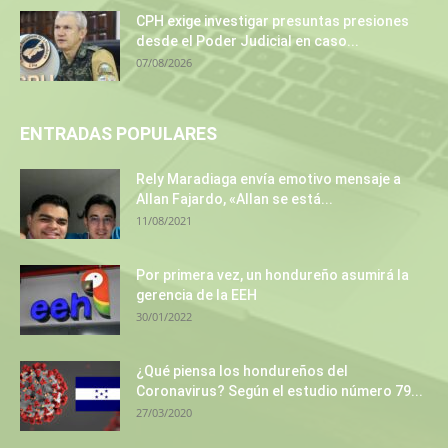
CPH exige investigar presuntas presiones
desde el Poder Judicial en caso...
07/08/2026
ENTRADAS POPULARES
Rely Maradiaga envía emotivo mensaje a
Allan Fajardo, «Allan se está...
11/08/2021
Por primera vez, un hondureño asumirá la
gerencia de la EEH
30/01/2022
¿Qué piensa los hondureños del
Coronavirus? Según el estudio número 79...
27/03/2020