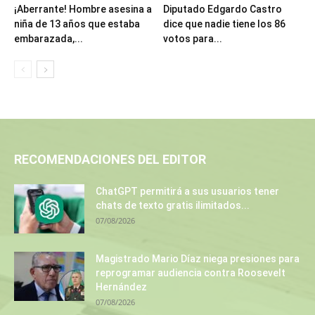
¡Aberrante! Hombre asesina a
Diputado Edgardo Castro
niña de 13 años que estaba
dice que nadie tiene los 86
embarazada,...
votos para...
RECOMENDACIONES DEL EDITOR
ChatGPT permitirá a sus usuarios tener
chats de texto gratis ilimitados...
07/08/2026
Magistrado Mario Díaz niega presiones para
reprogramar audiencia contra Roosevelt
Hernández
07/08/2026