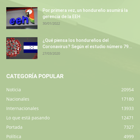
Por primera vez, un hondureño asumirá la
gerencia de la EEH
30/01/2022
¿Qué piensa los hondureños del
Coronavirus? Según el estudio número 79...
27/03/2020
CATEGORÍA POPULAR
Noticia
20954
Nacionales
17180
Internacionales
13933
Lo que está pasando
12471
Portada
7327
Política
4999