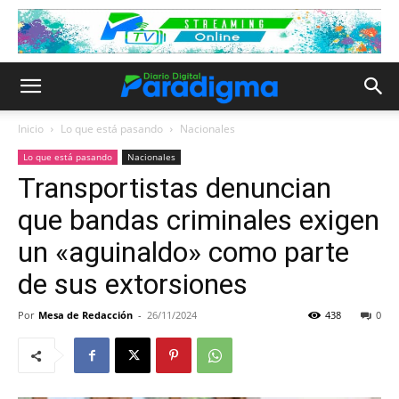
Inicio
Lo que está pasando
Nacionales
Lo que está pasando
Nacionales
Transportistas denuncian
que bandas criminales exigen
un «aguinaldo» como parte
de sus extorsiones
Por
Mesa de Redacción
-
26/11/2024
438
0