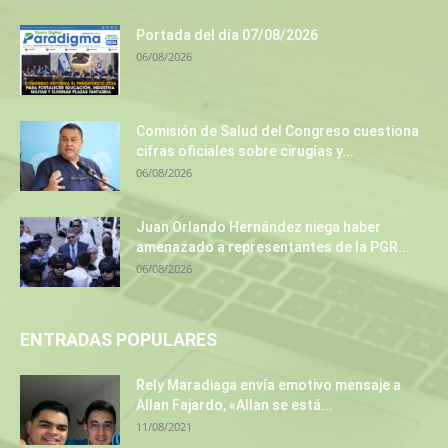
Portada del día 07/08/2026
06/08/2026
Comisión de Salud del Congreso cuestiona
cifras oficiales sobre cirugías y...
06/08/2026
Juan Orlando Hernández niega haber
amenazado a representantes de la PGR...
06/08/2026
ENTRADAS POPULARES
Rely Maradiaga envía emotivo mensaje a
Allan Fajardo, «Allan se está...
11/08/2021