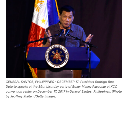
GENERAL SANTOS, PHILIPPINES - DECEMBER 17: President Rodrigo Roa
Duterte speaks at the 39th birthday party of Boxer Manny Pacquiao at KCC
convention center on December 17, 2017 in General Santos, Philippines. (Photo
by Jeoffrey Maitem/Getty Images)