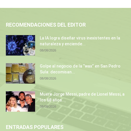
RECOMENDACIONES DEL EDITOR
La IA logra diseñar virus inexistentes en la
naturaleza y enciende...
08/08/2026
Golpe al negocio de la “wax” en San Pedro
Sula: decomisan...
08/08/2026
Muere Jorge Messi, padre de Lionel Messi, a
los 68 años...
08/08/2026
ENTRADAS POPULARES