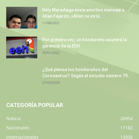
Rely Maradiaga envía emotivo mensaje a
Allan Fajardo, «Allan se está...
11/08/2021
Por primera vez, un hondureño asumirá la
gerencia de la EEH
30/01/2022
¿Qué piensa los hondureños del
Coronavirus? Según el estudio número 79...
27/03/2020
CATEGORÍA POPULAR
Noticia
20954
Nacionales
17182
Internacionales
13935