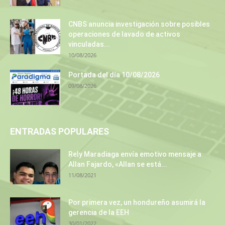
CNBS anuncia investigación sobre posibles
operaciones de lavado de activos
vinculadas...
10/08/2026
Portada del día 10/08/2026
09/08/2026
ENTRADAS POPULARES
Rely Maradiaga envía emotivo mensaje a
Allan Fajardo, «Allan se está...
11/08/2021
Por primera vez, un hondureño asumirá la
gerencia de la EEH
30/01/2022