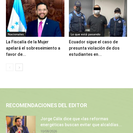
Nacionales
Lo que está pasando
La Fiscalía de la Mujer
Ecuador sigue el caso de
apelará el sobreseimiento a
presunta violación de dos
favor de...
estudiantes en...
RECOMENDACIONES DEL EDITOR
Jorge Cálix dice que «las reformas
energéticas buscan evitar que alcaldías...
10/08/2026