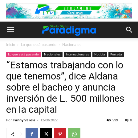
Inicio
Lo que está pasando
Nacionales
Lo que está pasando
Nacionales
Internacionales
Noticia
Portada
“Estamos trabajando con lo
que tenemos”, dice Aldana
sobre el bacheo y anuncia
inversión de L. 500 millones
en la capital
Por
Fanny Varela
-
12/08/2022
999
0