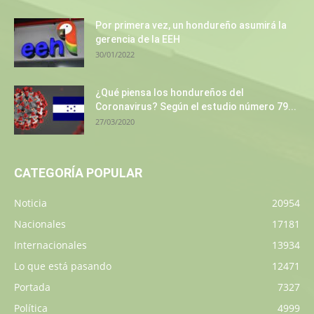
Por primera vez, un hondureño asumirá la
gerencia de la EEH
30/01/2022
¿Qué piensa los hondureños del
Coronavirus? Según el estudio número 79...
27/03/2020
CATEGORÍA POPULAR
Noticia
20954
Nacionales
17181
Internacionales
13934
Lo que está pasando
12471
Portada
7327
Política
4999