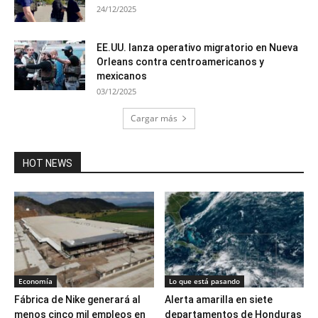
24/12/2025
EE.UU. lanza operativo migratorio en Nueva
Orleans contra centroamericanos y
mexicanos
03/12/2025
Cargar más
HOT NEWS
Economía
Lo que está pasando
Fábrica de Nike generará al
Alerta amarilla en siete
menos cinco mil empleos en
departamentos de Honduras