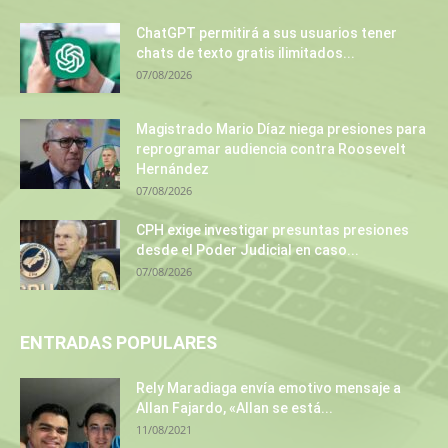
ChatGPT permitirá a sus usuarios tener
chats de texto gratis ilimitados...
07/08/2026
Magistrado Mario Díaz niega presiones para
reprogramar audiencia contra Roosevelt
Hernández
07/08/2026
CPH exige investigar presuntas presiones
desde el Poder Judicial en caso...
07/08/2026
ENTRADAS POPULARES
Rely Maradiaga envía emotivo mensaje a
Allan Fajardo, «Allan se está...
11/08/2021