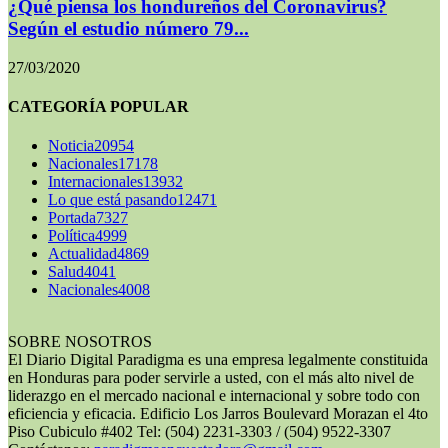
¿Qué piensa los hondureños del Coronavirus?
Según el estudio número 79...
27/03/2020
CATEGORÍA POPULAR
Noticia
20954
Nacionales
17178
Internacionales
13932
Lo que está pasando
12471
Portada
7327
Política
4999
Actualidad
4869
Salud
4041
Nacionales
4008
SOBRE NOSOTROS
El Diario Digital Paradigma es una empresa legalmente constituida
en Honduras para poder servirle a usted, con el más alto nivel de
liderazgo en el mercado nacional e internacional y sobre todo con
eficiencia y eficacia. Edificio Los Jarros Boulevard Morazan el 4to
Piso Cubiculo #402 Tel: (504) 2231-3303 / (504) 9522-3307