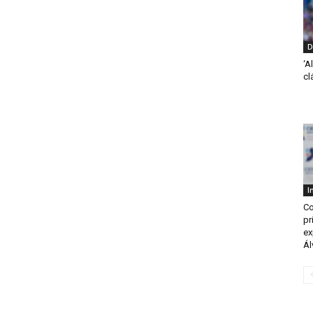
D
‘A
cl
I
Co
pr
ex
Ál