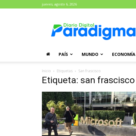
jueves, agosto 6, 2026
Diario
Paradigma
PAÍS
MUNDO
ECONOMÍA
Inicio
Etiquetas
San frascisco
Etiqueta: san frascisco