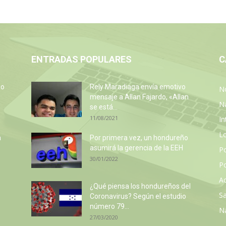
ENTRADAS POPULARES
C
so
Rely Maradiaga envía emotivo
No
e
mensaje a Allan Fajardo, «Allan
N
se está...
11/08/2021
In
L
a
Por primera vez, un hondureño
asumirá la gerencia de la EEH
P
30/01/2022
Po
Ac
¿Qué piensa los hondureños del
Sa
Coronavirus? Según el estudio
número 79...
N
27/03/2020