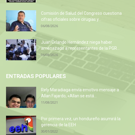
Comisión de Salud del Congreso cuestiona
cifras oficiales sobre cirugías y...
06/08/2026
Juan Orlando Hernández niega haber
amenazado a representantes de la PGR...
06/08/2026
ENTRADAS POPULARES
Rely Maradiaga envía emotivo mensaje a
Allan Fajardo, «Allan se está...
11/08/2021
Por primera vez, un hondureño asumirá la
gerencia de la EEH
30/01/2022