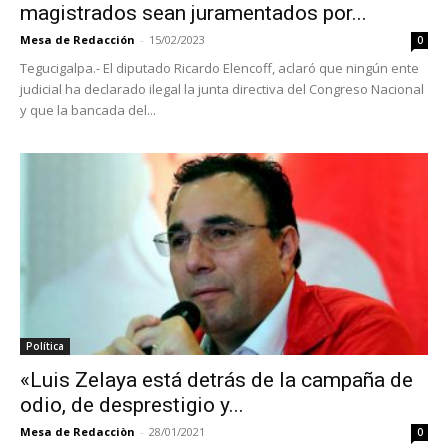
magistrados sean juramentados por...
Mesa de Redacción
-
15/02/2023
0
Tegucigalpa.- El diputado Ricardo Elencoff, aclaró que ningún ente
judicial ha declarado ilegal la junta directiva del Congreso Nacional
y que la bancada del...
Política
«Luis Zelaya está detrás de la campaña de
odio, de desprestigio y...
Mesa de Redacciòn
-
28/01/2021
0