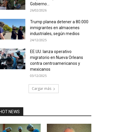
Gobierno...
26/02/2026
Trump planea detener a 80.000
inmigrantes en almacenes
industriales, según medios
24/12/2025
EE.UU. lanza operativo
migratorio en Nueva Orleans
contra centroamericanos y
mexicanos
03/12/2025
Cargar más
HOT NEWS