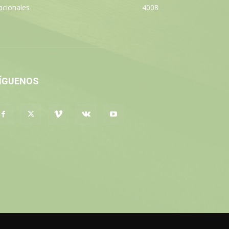
acionales
4008
ÍGUENOS