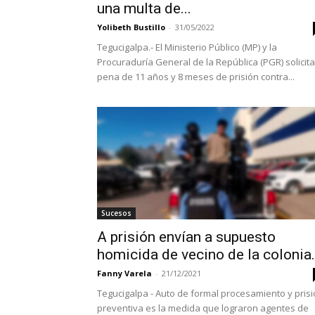
una multa de...
Yolibeth Bustillo
-
31/05/2022
Tegucigalpa.- El Ministerio Público (MP) y la
Procuraduría General de la República (PGR) solicit
pena de 11 años y 8 meses de prisión contra...
Sucesos
A prisión envían a supuesto
homicida de vecino de la colonia.
Fanny Varela
-
21/12/2021
Tegucigalpa - Auto de formal procesamiento y pris
preventiva es la medida que lograron agentes de