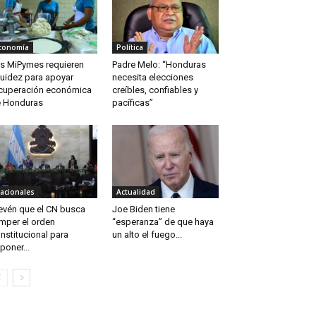
conomía
Política
s MiPymes requieren
Padre Melo: “Honduras
quidez para apoyar
necesita elecciones
cuperación económica
creíbles, confiables y
 Honduras
pacíficas”
acionales
Actualidad
evén que el CN busca
Joe Biden tiene
mper el orden
“esperanza” de que haya
nstitucional para
un alto el fuego...
poner...