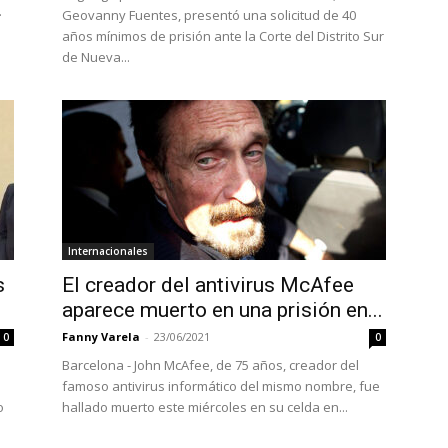
.
Geovanny Fuentes, presentó una solicitud de 40
años mínimos de prisión ante la Corte del Distrito Sur
de Nueva...
Internacionales
s
El creador del antivirus McAfee
aparece muerto en una prisión en...
Fanny Varela
-
23/06/2021
0
0
Barcelona - John McAfee, de 75 años, creador del
famoso antivirus informático del mismo nombre, fue
o
hallado muerto este miércoles en su celda en...