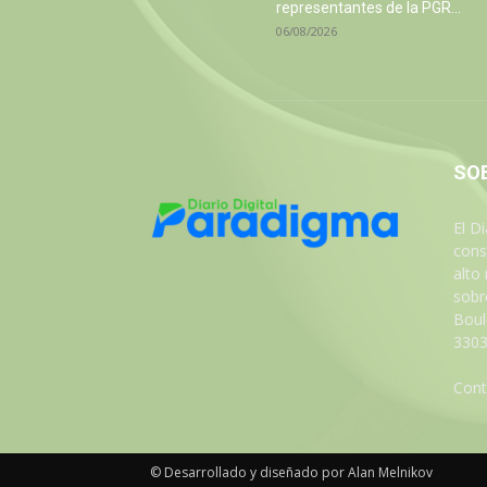
representantes de la PGR...
06/08/2026
SO
El D
cons
alto
sobre
Boul
3303
Cont
© Desarrollado y diseñado por Alan Melnikov