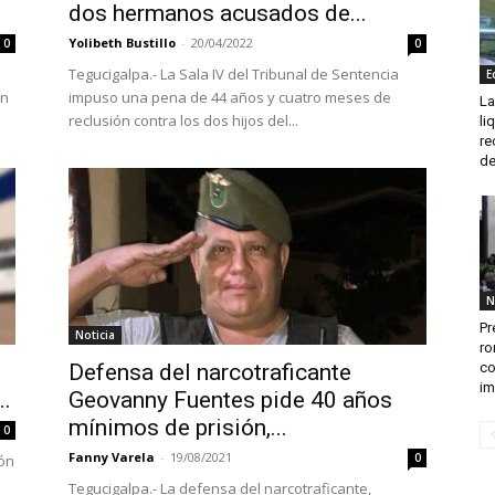
dos hermanos acusados de...
Yolibeth Bustillo
-
20/04/2022
0
0
Tegucigalpa.- La Sala IV del Tribunal de Sentencia
E
an
impuso una pena de 44 años y cuatro meses de
La
reclusión contra los dos hijos del...
li
re
de
N
Pr
Noticia
ro
Defensa del narcotraficante
co
im
..
Geovanny Fuentes pide 40 años
mínimos de prisión,...
0
Fanny Varela
-
19/08/2021
0
ión
Tegucigalpa.- La defensa del narcotraficante,