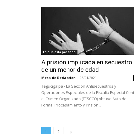
Lo que está pasando
A prisión implicada en secuestro
de un menor de edad
Mesa de Redacciòn
-
08/01/2021
Tegucigalpa - La Sección Antisecuestros y
Operaciones Especiales de la Fiscalía Especial Con
el Crimen Organizado (FESCCO) obtuvo Auto de
Formal Procesamiento y Prisión...
1
2