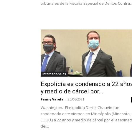
tribunales de la Fiscalía Especial de Delitos Contra..
Internacionales
Expolicía es condenado a 22 año
y medio de cárcel por...
Fanny Varela
-
25/06/2021
Washington.- El expolicía Derek Chauvin fue
condenado este viernes en Mineápolis (Minesota,
EE.UU.) a 22 años y medio de cárcel por el asesinat
del...