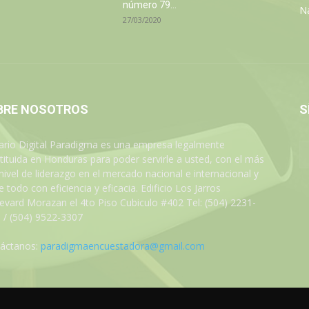
número 79...
N
27/03/2020
BRE NOSOTROS
S
iario Digital Paradigma es una empresa legalmente
tituida en Honduras para poder servirle a usted, con el más
 nivel de liderazgo en el mercado nacional e internacional y
 todo con eficiencia y eficacia. Edificio Los Jarros
evard Morazan el 4to Piso Cubiculo #402 Tel: (504) 2231-
 / (504) 9522-3307
áctanos:
paradigmaencuestadora@gmail.com