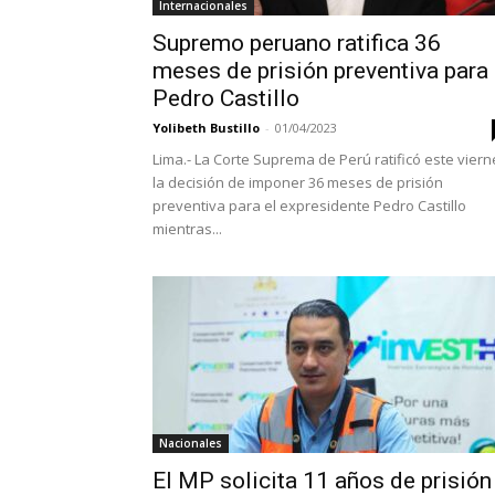
Internacionales
Supremo peruano ratifica 36
meses de prisión preventiva para
Pedro Castillo
Yolibeth Bustillo
-
01/04/2023
Lima.- La Corte Suprema de Perú ratificó este viern
la decisión de imponer 36 meses de prisión
preventiva para el expresidente Pedro Castillo
mientras...
Nacionales
El MP solicita 11 años de prisión