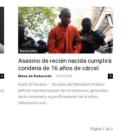
Nacionales
Asesino de recién nacida cumplirá
condena de 16 años de cárcel
Mesa de Redacciòn
-
10/12/2020
0
0
Danlí, El Paraíso. – Fiscales del Ministerio Público
tra
(MP) en representación de los intereses generales
de la sociedad y específicamente de la niñez,
obtuvieron una...
Página 1 de 2