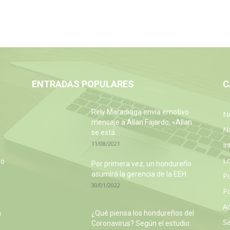
ENTRADAS POPULARES
C
Rely Maradiaga envía emotivo
No
mensaje a Allan Fajardo, «Allan
N
se está...
11/08/2021
In
L
so
Por primera vez, un hondureño
e
asumirá la gerencia de la EEH
P
30/01/2022
Po
Ac
a
¿Qué piensa los hondureños del
Sa
Coronavirus? Según el estudio