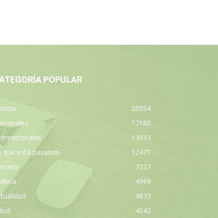
ATEGORÍA POPULAR
ticia
20954
acionales
17180
ternacionales
13933
o que está pasando
12471
ortada
7327
lítica
4999
tualidad
4873
lud
4042