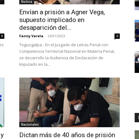
Noticia
Envían a prisión a Agner Vega,
supuesto implicado en
desaparición del...
Fanny Varela
-
26/01/2023
0
0
es
Tegucigalpa.- En el Juzgado de Letras Penal con
Competencia Territorial Nacional en Materia Penal,
se desarrollo la Audiencia de Declaración de
Imputado en la...
Nacionales
 y
Dictan más de 40 años de prisión