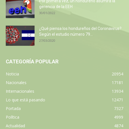
Por primera vez, un hondureño asumirá la
gerencia de la EEH
30/01/2022
¿Qué piensa los hondureños del Coronavirus?
Según el estudio número 79...
27/03/2020
CATEGORÍA POPULAR
Noticia
20954
Nacionales
17181
Internacionales
13934
Lo que está pasando
12471
Portada
7327
Política
4999
Actualidad
4874