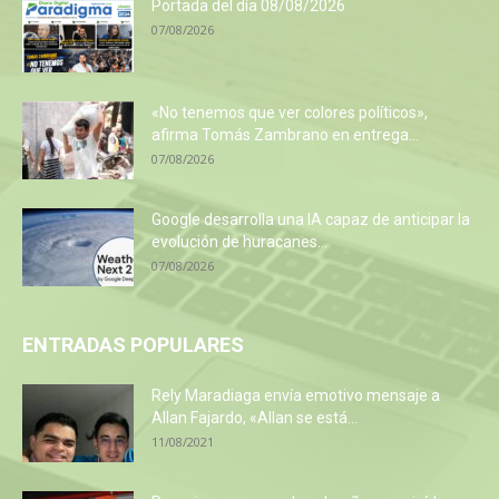
Portada del día 08/08/2026
07/08/2026
«No tenemos que ver colores políticos»,
afirma Tomás Zambrano en entrega...
07/08/2026
Google desarrolla una IA capaz de anticipar la
evolución de huracanes...
07/08/2026
ENTRADAS POPULARES
Rely Maradiaga envía emotivo mensaje a
Allan Fajardo, «Allan se está...
11/08/2021