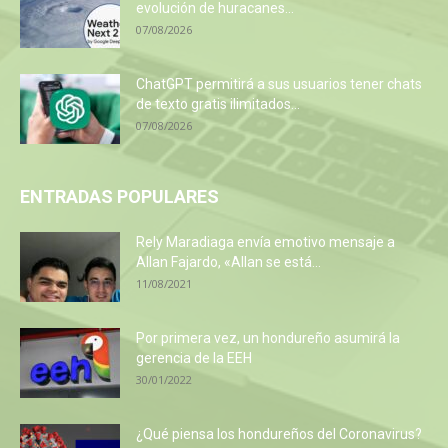
evolución de huracanes...
07/08/2026
ChatGPT permitirá a sus usuarios tener chats
de texto gratis ilimitados...
07/08/2026
ENTRADAS POPULARES
Rely Maradiaga envía emotivo mensaje a
Allan Fajardo, «Allan se está...
11/08/2021
Por primera vez, un hondureño asumirá la
gerencia de la EEH
30/01/2022
¿Qué piensa los hondureños del Coronavirus?