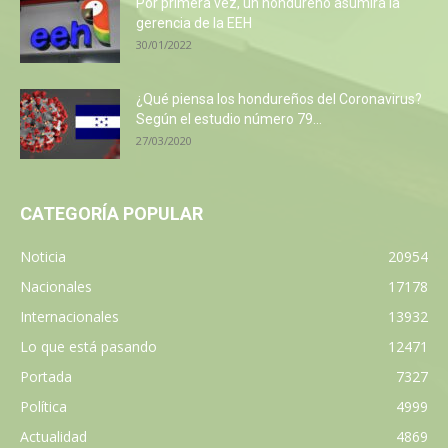
Por primera vez, un hondureño asumirá la
gerencia de la EEH
30/01/2022
¿Qué piensa los hondureños del Coronavirus?
Según el estudio número 79...
27/03/2020
CATEGORÍA POPULAR
Noticia
20954
Nacionales
17178
Internacionales
13932
Lo que está pasando
12471
Portada
7327
Política
4999
Actualidad
4869