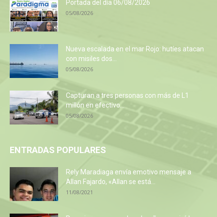
Portada del día 06/08/2026
05/08/2026
Nueva escalada en el mar Rojo: hutíes atacan
con misiles dos...
05/08/2026
Capturan a tres personas con más de L1
millón en efectivo...
05/08/2026
ENTRADAS POPULARES
Rely Maradiaga envía emotivo mensaje a
Allan Fajardo, «Allan se está...
11/08/2021