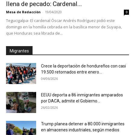
llena de pecado: Cardenal...
Mesa de Redacciòn
-
19/04/2020
0
Tegucigalpa- El cardenal Óscar Andrés Rodríguez pidió este
domingo en la homilía cebrada en la basílica menor de Suyapa,
que Honduras sea librada de...
Migrantes
Crece la deportación de hondureños con casi
19.500 retornados entre enero...
04/06/2026
EEUU deporta a 86 inmigrantes amparados
por DACA, admite el Gobierno...
26/02/2026
Trump planea detener a 80.000 inmigrantes
en almacenes industriales, según medios