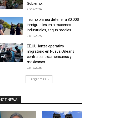
Gobierno...
26/02/2026
Trump planea detener a 80.000
inmigrantes en almacenes
industriales, según medios
24/12/2025
EE.UU. lanza operativo
migratorio en Nueva Orleans
contra centroamericanos y
mexicanos
03/12/2025
Cargar más
HOT NEWS