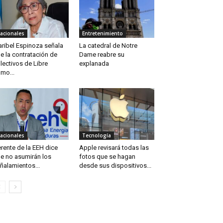
acionales
Entretenimiento
ribel Espinoza señala
La catedral de Notre
e la contratación de
Dame reabre su
lectivos de Libre
explanada
mo...
acionales
Tecnología
rente de la EEH dice
Apple revisará todas las
e no asumirán los
fotos que se hagan
ñalamientos...
desde sus dispositivos...