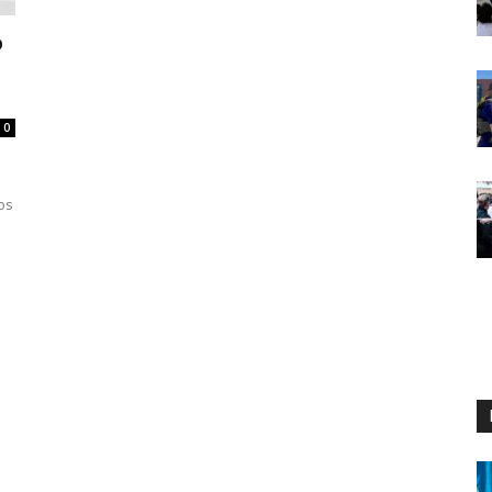
o
0
os