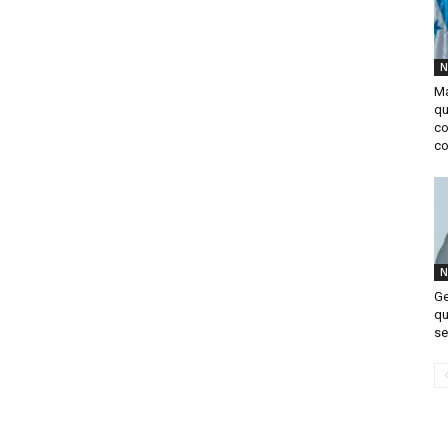
N
Ma
qu
co
co
N
Ge
qu
se