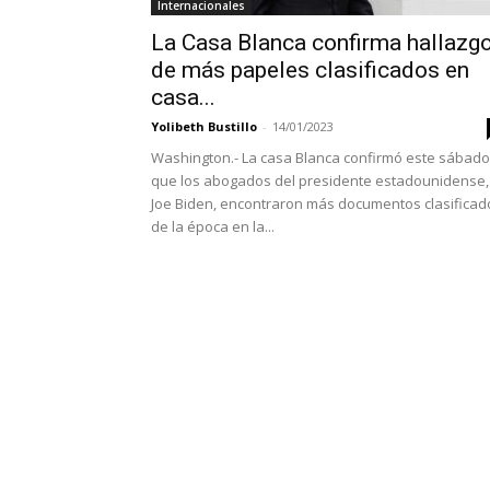
Internacionales
La Casa Blanca confirma hallazg
de más papeles clasificados en
casa...
Yolibeth Bustillo
-
14/01/2023
Washington.- La casa Blanca confirmó este sábado
que los abogados del presidente estadounidense,
Joe Biden, encontraron más documentos clasificad
de la época en la...