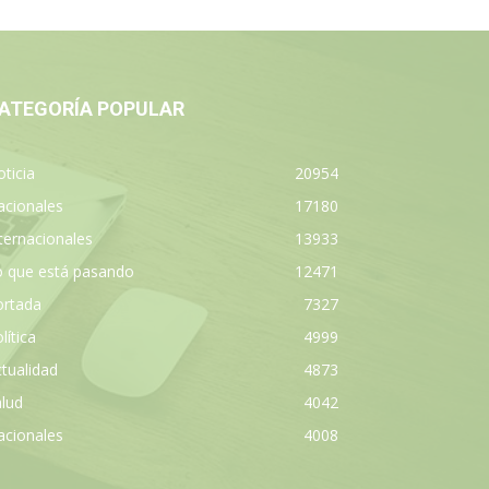
ATEGORÍA POPULAR
ticia
20954
acionales
17180
ternacionales
13933
o que está pasando
12471
ortada
7327
lítica
4999
tualidad
4873
lud
4042
acionales
4008