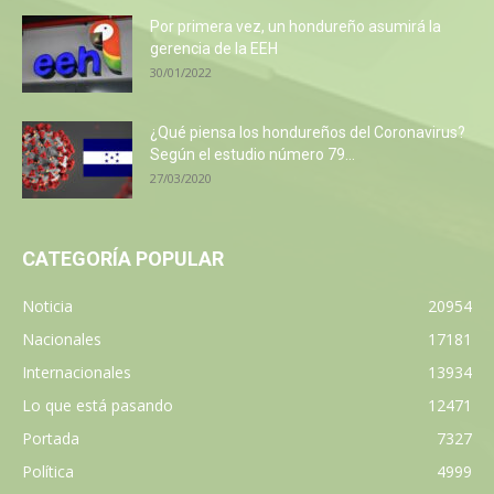
Por primera vez, un hondureño asumirá la
gerencia de la EEH
30/01/2022
¿Qué piensa los hondureños del Coronavirus?
Según el estudio número 79...
27/03/2020
CATEGORÍA POPULAR
Noticia
20954
Nacionales
17181
Internacionales
13934
Lo que está pasando
12471
Portada
7327
Política
4999