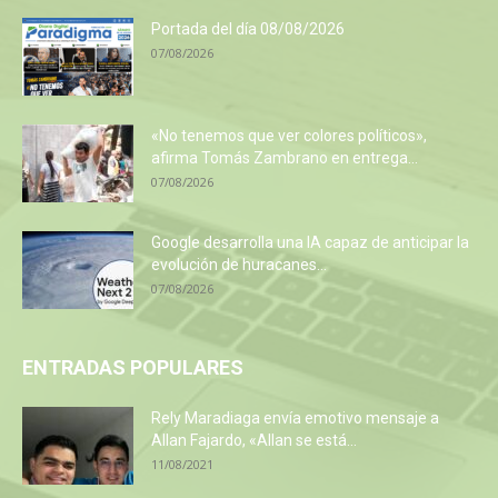
Portada del día 08/08/2026
07/08/2026
«No tenemos que ver colores políticos»,
afirma Tomás Zambrano en entrega...
07/08/2026
Google desarrolla una IA capaz de anticipar la
evolución de huracanes...
07/08/2026
ENTRADAS POPULARES
Rely Maradiaga envía emotivo mensaje a
Allan Fajardo, «Allan se está...
11/08/2021