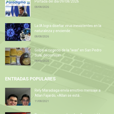
Portada del día 09/08/2026
08/08/2026
La IA logra diseñar virus inexistentes en la
naturaleza y enciende...
08/08/2026
Golpe al negocio de la “wax” en San Pedro
Sula: decomisan...
08/08/2026
ENTRADAS POPULARES
Rely Maradiaga envía emotivo mensaje a
Allan Fajardo, «Allan se está...
11/08/2021