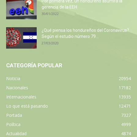
Por primera vez, un hondureño asumirá la
gerencia de la EEH
30/01/2022
¿Qué piensa los hondureños del Coronavirus?
Según el estudio número 79...
27/03/2020
CATEGORÍA POPULAR
Noticia
20954
Nacionales
17182
Internacionales
13935
Lo que está pasando
12471
Portada
7327
Política
4999
Actualidad
4874