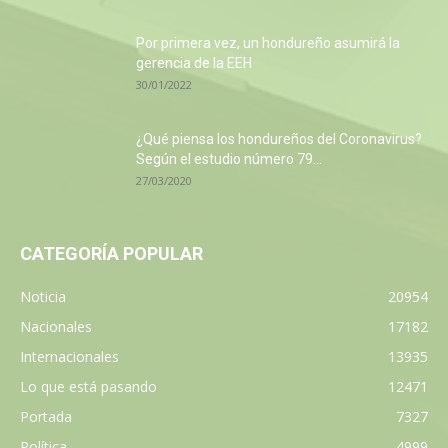
Por primera vez, un hondureño asumirá la
gerencia de la EEH
30/01/2022
¿Qué piensa los hondureños del Coronavirus?
Según el estudio número 79...
27/03/2020
CATEGORÍA POPULAR
Noticia
20954
Nacionales
17182
Internacionales
13935
Lo que está pasando
12471
Portada
7327
Política
4999