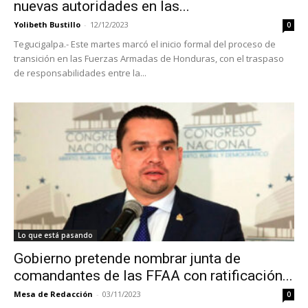
nuevas autoridades en las...
Yolibeth Bustillo
-
12/12/2023
0
Tegucigalpa.- Este martes marcó el inicio formal del proceso de
transición en las Fuerzas Armadas de Honduras, con el traspaso
de responsabilidades entre la...
Lo que está pasando
Gobierno pretende nombrar junta de
comandantes de las FFAA con ratificación...
Mesa de Redacción
-
03/11/2023
0