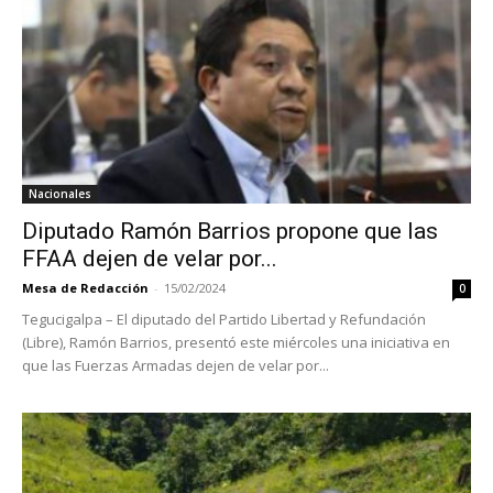
Nacionales
Diputado Ramón Barrios propone que las
FFAA dejen de velar por...
Mesa de Redacción
-
15/02/2024
0
Tegucigalpa – El diputado del Partido Libertad y Refundación
(Libre), Ramón Barrios, presentó este miércoles una iniciativa en
que las Fuerzas Armadas dejen de velar por...