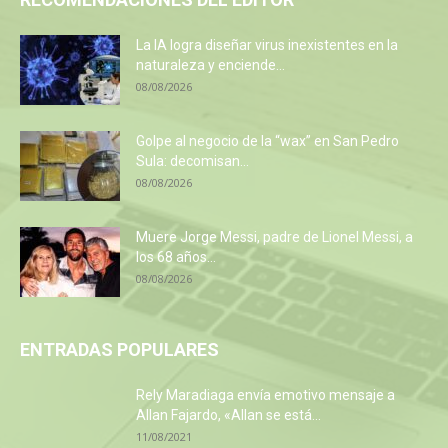
La IA logra diseñar virus inexistentes en la
naturaleza y enciende...
08/08/2026
Golpe al negocio de la “wax” en San Pedro
Sula: decomisan...
08/08/2026
Muere Jorge Messi, padre de Lionel Messi, a
los 68 años...
08/08/2026
ENTRADAS POPULARES
Rely Maradiaga envía emotivo mensaje a
Allan Fajardo, «Allan se está...
11/08/2021