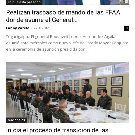
Lo que está pasando
Realizan traspaso de mando de las FFAA
donde asume el General...
Fanny Varela
-
27/12/2023
0
Tegucigalpa.- El general Roosevelt Leonel Hernández Aguilar
asumió este miércoles como nuevo Jefe de Estado Mayor Conjunto
en la ceremonia de asunción presidida por...
Nacionales
Inicia el proceso de transición de las