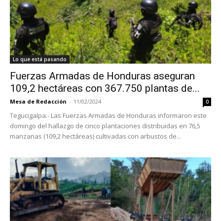
Lo que está pasando
Fuerzas Armadas de Honduras aseguran
109,2 hectáreas con 367.750 plantas de...
Mesa de Redacción
-
11/02/2024
0
Tegucigalpa.- Las Fuerzas Armadas de Honduras informaron este
domingo del hallazgo de cinco plantaciones distribuidas en 76,5
manzanas (109,2 hectáreas) cultivadas con arbustos de...