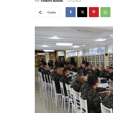
Por
Yolibeth Bustillo
-
12/12/2023
Cuota