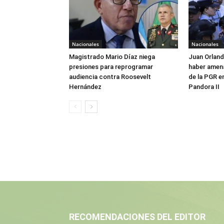
Nacionales
Nacionales
Magistrado Mario Díaz niega
Juan Orlan
presiones para reprogramar
haber amen
audiencia contra Roosevelt
de la PGR e
Hernández
Pandora II
RECOMENDACIONES DEL EDITOR