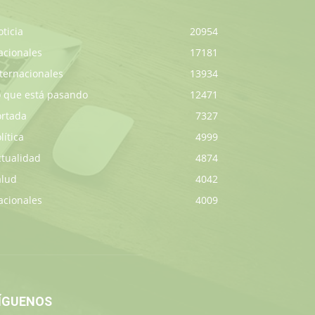
ticia
20954
acionales
17181
ternacionales
13934
o que está pasando
12471
ortada
7327
lítica
4999
ctualidad
4874
alud
4042
acionales
4009
ÍGUENOS