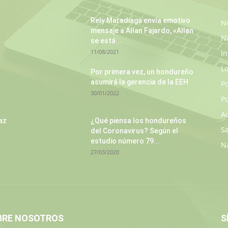
Rely Maradiaga envía emotivo
No
mensaje a Allan Fajardo, «Allan
N
se está...
11/08/2021
In
L
s
Por primera vez, un hondureño
asumirá la gerencia de la EEH
P
30/01/2022
Po
A
az
¿Qué piensa los hondureños
S
del Coronavirus? Según el
estudio número 79...
N
27/03/2020
BRE NOSOTROS
S