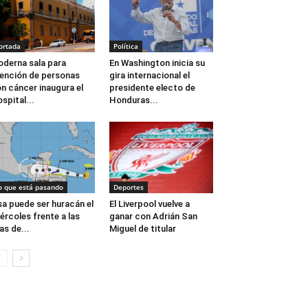
ortada
Política
derna sala para
En Washington inicia su
ención de personas
gira internacional el
n cáncer inaugura el
presidente electo de
spital...
Honduras...
o que está pasando
Deportes
sa puede ser huracán el
El Liverpool vuelve a
ércoles frente a las
ganar con Adrián San
las de...
Miguel de titular