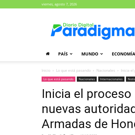
viernes, agosto 7, 2026
Diario
Paradigma
PAÍS
MUNDO
ECONOMÍ
Inicio
Lo que está pasando
Nacionales
Inicia e
Lo que está pasando
Nacionales
Internacionales
Noti
Inicia el proceso
nuevas autoridad
Armadas de Hon