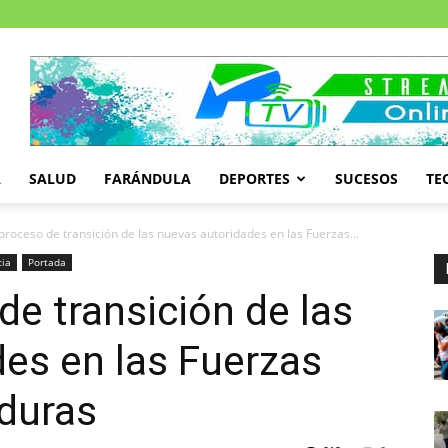
A
SALUD
FARÁNDULA
DEPORTES
SUCESOS
TE
l proceso de transición de las nuevas autoridades en las Fuerzas...
cia
Portada
 de transición de las
es en las Fuerzas
duras