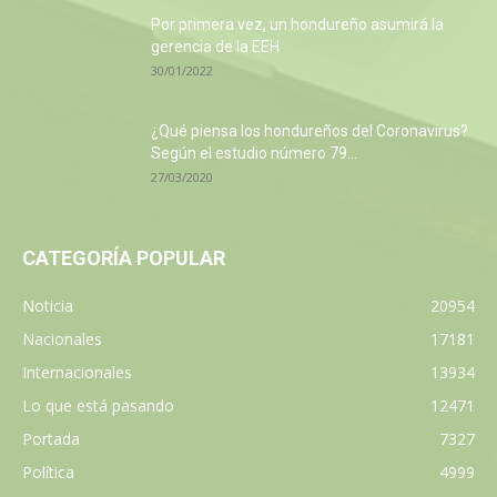
Por primera vez, un hondureño asumirá la
gerencia de la EEH
30/01/2022
¿Qué piensa los hondureños del Coronavirus?
Según el estudio número 79...
27/03/2020
CATEGORÍA POPULAR
Noticia
20954
Nacionales
17181
Internacionales
13934
Lo que está pasando
12471
Portada
7327
Política
4999