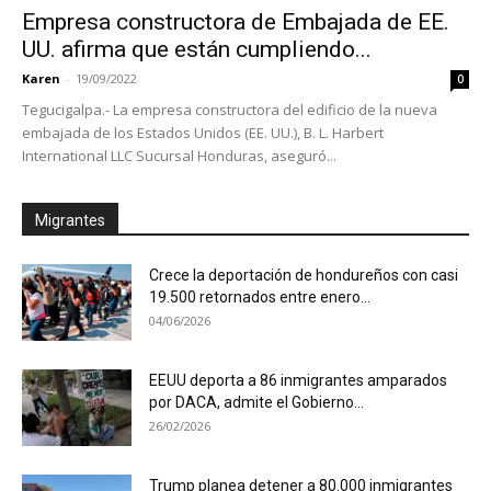
Empresa constructora de Embajada de EE.
UU. afirma que están cumpliendo...
Karen
-
19/09/2022
0
Tegucigalpa.- La empresa constructora del edificio de la nueva
embajada de los Estados Unidos (EE. UU.), B. L. Harbert
International LLC Sucursal Honduras, aseguró...
Migrantes
Crece la deportación de hondureños con casi
19.500 retornados entre enero...
04/06/2026
EEUU deporta a 86 inmigrantes amparados
por DACA, admite el Gobierno...
26/02/2026
Trump planea detener a 80.000 inmigrantes