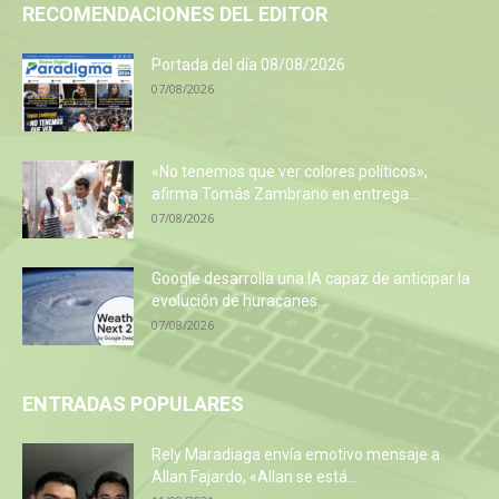
RECOMENDACIONES DEL EDITOR
Portada del día 08/08/2026
07/08/2026
«No tenemos que ver colores políticos»,
afirma Tomás Zambrano en entrega...
07/08/2026
Google desarrolla una IA capaz de anticipar la
evolución de huracanes...
07/08/2026
ENTRADAS POPULARES
Rely Maradiaga envía emotivo mensaje a
Allan Fajardo, «Allan se está...