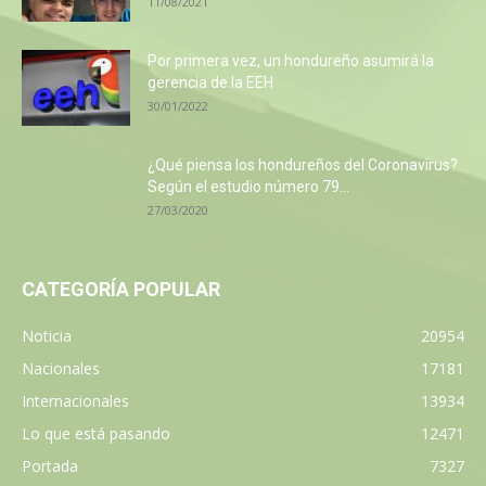
11/08/2021
Por primera vez, un hondureño asumirá la
gerencia de la EEH
30/01/2022
¿Qué piensa los hondureños del Coronavirus?
Según el estudio número 79...
27/03/2020
CATEGORÍA POPULAR
Noticia
20954
Nacionales
17181
Internacionales
13934
Lo que está pasando
12471
Portada
7327