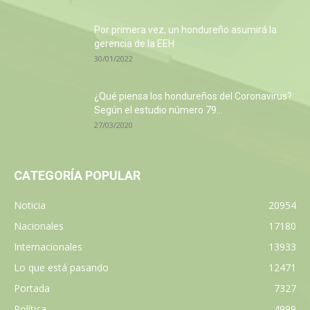
Por primera vez, un hondureño asumirá la
gerencia de la EEH
30/01/2022
¿Qué piensa los hondureños del Coronavirus?
Según el estudio número 79...
27/03/2020
CATEGORÍA POPULAR
Noticia
20954
Nacionales
17180
Internacionales
13933
Lo que está pasando
12471
Portada
7327
Política
4999