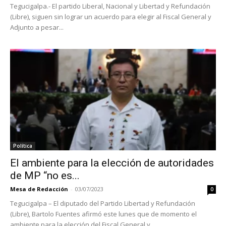
Tegucigalpa.- El partido Liberal, Nacional y Libertad y Refundación
(Libre), siguen sin lograr un acuerdo para elegir al Fiscal General y
Adjunto a pesar...
Política
El ambiente para la elección de autoridades
de MP “no es...
Mesa de Redacción
-
03/07/2023
0
Tegucigalpa – El diputado del Partido Libertad y Refundación
(Libre), Bartolo Fuentes afirmó este lunes que de momento el
ambiente para la elección del Fiscal General y...