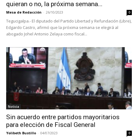
quieran o no, la próxima semana...
Mesa de Redacción
-
26/10/2023
0
Tegucigalpa.- El diputado del Partido Libertad y Refundación (Libre),
Edgardo Castro, afirmó que la próxima semana se elegirá al
abogado Johel Antonio Zelaya como fiscal...
Noticia
Sin acuerdo entre partidos mayoritarios
para elección de Fiscal General
Yolibeth Bustillo
-
04/07/2023
0