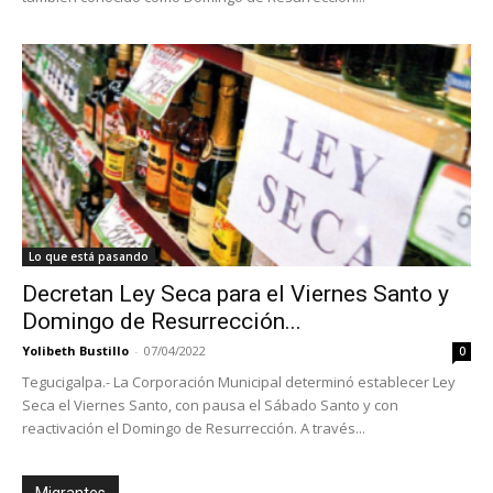
Lo que está pasando
Decretan Ley Seca para el Viernes Santo y
Domingo de Resurrección...
Yolibeth Bustillo
-
07/04/2022
0
Tegucigalpa.- La Corporación Municipal determinó establecer Ley
Seca el Viernes Santo, con pausa el Sábado Santo y con
reactivación el Domingo de Resurrección. A través...
Migrantes