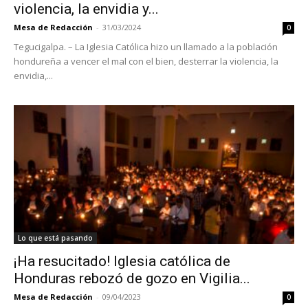
violencia, la envidia y...
Mesa de Redacción
-
31/03/2024
0
Tegucigalpa. – La Iglesia Católica hizo un llamado a la población
hondureña a vencer el mal con el bien, desterrar la violencia, la
envidia,...
Lo que está pasando
¡Ha resucitado! Iglesia católica de
Honduras rebozó de gozo en Vigilia...
Mesa de Redacción
-
09/04/2023
0