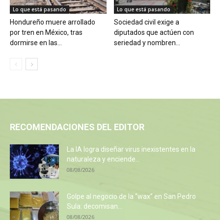
Lo que está pasando
Lo que está pasando
Hondureño muere arrollado
Sociedad civil exige a
por tren en México, tras
diputados que actúen con
dormirse en las...
seriedad y nombren...
RECOMENDACIONES DEL EDITOR
La IA logra diseñar virus inexistentes en la
naturaleza y enciende...
08/08/2026
Golpe al negocio de la “wax” en San Pedro
Sula: decomisan...
08/08/2026