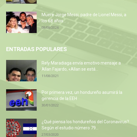
Muere Jorge Messi, padre de Lionel Messi, a
los 68 años...
08/08/2026
ENTRADAS POPULARES
Rely Maradiaga envía emotivo mensaje a
Allan Fajardo, «Allan se está...
11/08/2021
Por primera vez, un hondureño asumirá la
gerencia de la EEH
30/01/2022
¿Qué piensa los hondureños del Coronavirus?
Según el estudio número 79...
27/03/2020