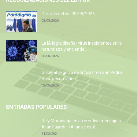
Portada del día 09/08/2026
08/08/2026
La IA logra diseñar virus inexistentes en la
naturaleza y enciende...
08/08/2026
Golpe al negocio de la “wax” en San Pedro
Sula: decomisan...
08/08/2026
ENTRADAS POPULARES
Rely Maradiaga envía emotivo mensaje a
Allan Fajardo, «Allan se está...
11/08/2021