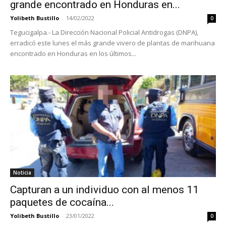
grande encontrado en Honduras en...
Yolibeth Bustillo
-
14/02/2022
0
Tegucigalpa.- La Dirección Nacional Policial Antidrogas (DNPA),
erradicó este lunes el más grande vivero de plantas de marihuana
encontrado en Honduras en los últimos...
Noticia
Capturan a un individuo con al menos 11
paquetes de cocaína...
Yolibeth Bustillo
-
23/01/2022
0