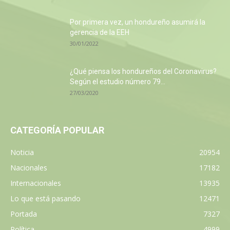
Por primera vez, un hondureño asumirá la
gerencia de la EEH
30/01/2022
¿Qué piensa los hondureños del Coronavirus?
Según el estudio número 79...
27/03/2020
CATEGORÍA POPULAR
Noticia
20954
Nacionales
17182
Internacionales
13935
Lo que está pasando
12471
Portada
7327
Política
4999