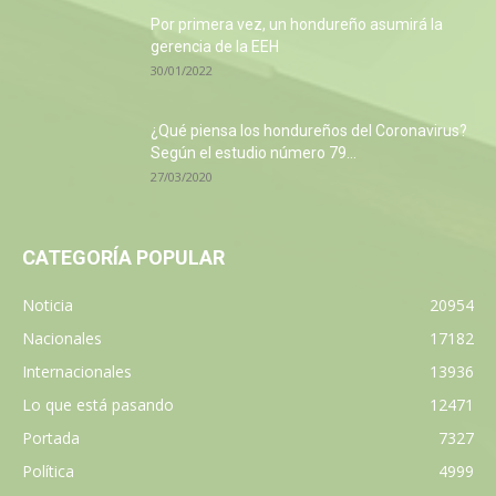
Por primera vez, un hondureño asumirá la
gerencia de la EEH
30/01/2022
¿Qué piensa los hondureños del Coronavirus?
Según el estudio número 79...
27/03/2020
CATEGORÍA POPULAR
Noticia
20954
Nacionales
17182
Internacionales
13936
Lo que está pasando
12471
Portada
7327
Política
4999