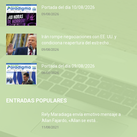
Portada del día 10/08/2026
09/08/2026
Irán rompe negociaciones con EE. UU. y
condiciona reapertura del estrecho...
09/08/2026
Portada del día 09/08/2026
08/08/2026
ENTRADAS POPULARES
Rely Maradiaga envía emotivo mensaje a
Allan Fajardo, «Allan se está...
11/08/2021