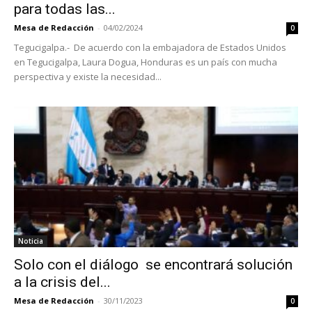
para todas las...
Mesa de Redacción
-
04/02/2024
0
Tegucigalpa.- De acuerdo con la embajadora de Estados Unidos
en Tegucigalpa, Laura Dogua, Honduras es un país con mucha
perspectiva y existe la necesidad...
Noticia
Solo con el diálogo se encontrará solución
a la crisis del...
Mesa de Redacción
-
30/11/2023
0