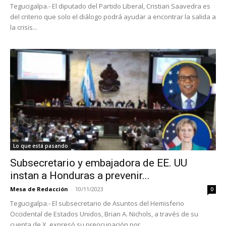
Tegucigalpa.- El diputado del Partido Liberal, Cristian Saavedra es
del criterio que solo el diálogo podrá ayudar a encontrar la salida a
la crisis...
Lo que está pasando
Subsecretario y embajadora de EE. UU
instan a Honduras a prevenir...
Mesa de Redacción
-
10/11/2023
0
Tegucigalpa.- El subsecretario de Asuntos del Hemisferio
Occidental de Estados Unidos, Brian A. Nichols, a través de su
cuenta de X, expresó su preocupación por...