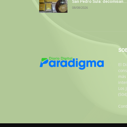
San Pedro Sula: decomisan...
08/08/2026
SO
El D
cons
más 
inte
Los 
(504
Cont