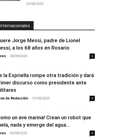
05/08/2026
Internacionales
uere Jorge Messi, padre de Lionel
essi, a los 68 años en Rosario
ren
-
08/08/2026
0
e la Espriella rompe otra tradición y dará
rimer discurso como presidente ante
ilitares
sa de Redacción
-
07/08/2026
0
Como un ave marina! Crean un robot que
uela, nada y emerge del agua...
ren
-
06/08/2026
0