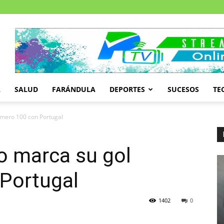
A
SALUD
FARÁNDULA
DEPORTES
SUCESOS
TE
úmero 100 con Portugal
o marca su gol
Portugal
1402
0