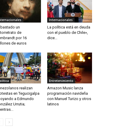
nternacionales
Internacionales
bastado un
La política está en deuda
torretrato de
con el pueblo de Chile»,
mbrandt por 16
dice...
llones de euros
olítica
Entretenimiento
nezolanos realizan
Amazon Music lanza
otestas en Tegucigalpa
programación navideña
poyando a Edmundo
con Manuel Turizo y otros
nzález Urrutia;
latinos
entras...