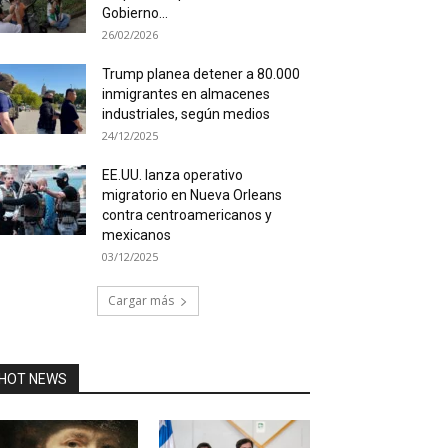
Gobierno...
26/02/2026
Trump planea detener a 80.000
inmigrantes en almacenes
industriales, según medios
24/12/2025
EE.UU. lanza operativo
migratorio en Nueva Orleans
contra centroamericanos y
mexicanos
03/12/2025
Cargar más
HOT NEWS