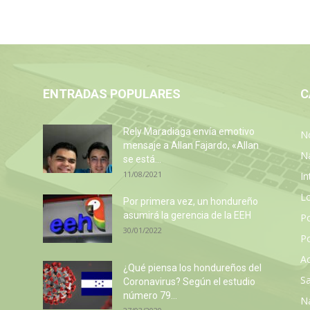
ENTRADAS POPULARES
C
Rely Maradiaga envía emotivo
No
mensaje a Allan Fajardo, «Allan
N
se está...
11/08/2021
In
L
Por primera vez, un hondureño
asumirá la gerencia de la EEH
P
30/01/2022
Po
Ac
¿Qué piensa los hondureños del
Sa
Coronavirus? Según el estudio
número 79...
N