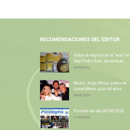
RECOMENDACIONES DEL EDITOR
Golpe al negocio de la “wax” en
San Pedro Sula: decomisan...
08/08/2026
Muere Jorge Messi, padre de
Lionel Messi, a los 68 años...
08/08/2026
Portada del día 08/08/2026
07/08/2026