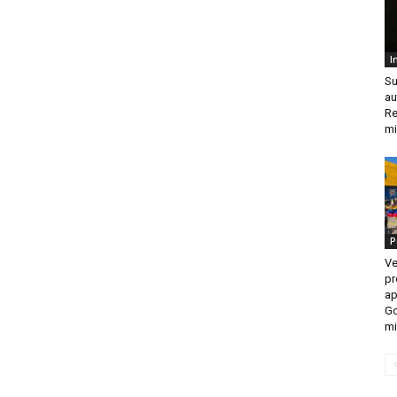
I
Su
au
Re
mi
P
Ve
pr
a
Go
mi