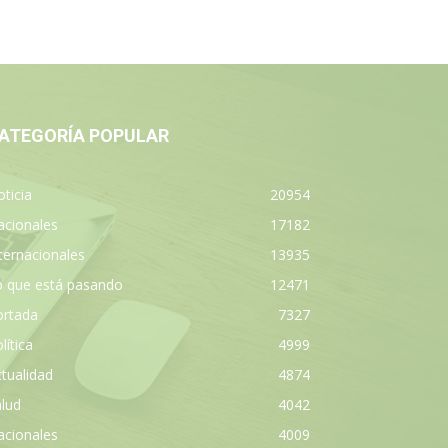
ATEGORÍA POPULAR
ticia
20954
acionales
17182
ternacionales
13935
o que está pasando
12471
ortada
7327
lítica
4999
tualidad
4874
lud
4042
acionales
4009