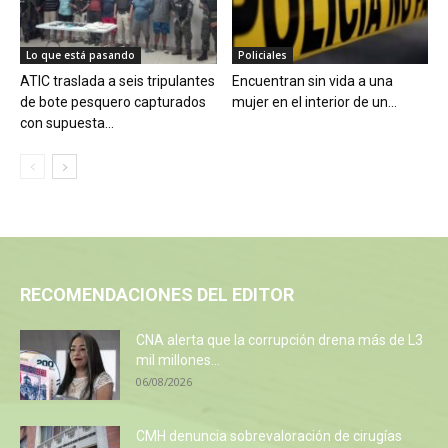
Lo que está pasando
Policiales
ATIC traslada a seis tripulantes
Encuentran sin vida a una
de bote pesquero capturados
mujer en el interior de un...
con supuesta...
RECOMENDACIONES DEL EDITOR
CNA alerta que la corrupción drena más de L3
mil millones...
06/08/2026
CMH denuncia sobrevaloración de cirugías