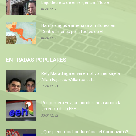
bajo decreto de emergencia: “No se...
06/08/2026
Hambre aguda amenaza a millones en
Centroamérica por efectos de El...
06/08/2026
ENTRADAS POPULARES
Rely Maradiaga envía emotivo mensaje a
Allan Fajardo, «Allan se está...
11/08/2021
Por primera vez, un hondureño asumirá la
gerencia de la EEH
30/01/2022
¿Qué piensa los hondureños del Coronavirus?