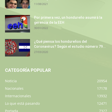
11/08/2021
Por primera vez, un hondureño asumirá la
gerencia de la EEH
30/01/2022
¿Qué piensa los hondureños del
Coronavirus? Según el estudio número 79...
27/03/2020
CATEGORÍA POPULAR
Noticia
20954
Nacionales
17178
Internacionales
13932
Lo que está pasando
12471
Portada
7327