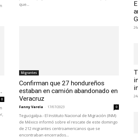
E
que...
on
a
G
26
T
Migrantes
i
Confirman que 27 hondureños
i
.
estaban en camión abandonado en
24
Veracruz
0
Fanny Varela
-
17/07/2023
0
ón
r,
Tegucigalpa.- El Instituto Nacional de Migración (INM)
de México informó sobre el rescate de este domingo
de 212 migrantes centroamericanos que se
encontraban encerrados...