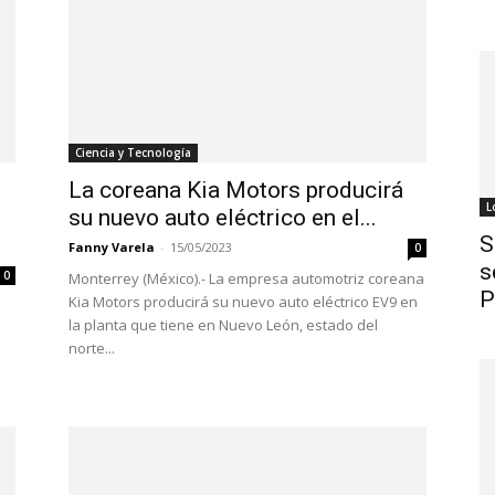
Ciencia y Tecnología
La coreana Kia Motors producirá
L
su nuevo auto eléctrico en el...
S
Fanny Varela
-
15/05/2023
0
s
0
Monterrey (México).- La empresa automotriz coreana
P
Kia Motors producirá su nuevo auto eléctrico EV9 en
la planta que tiene en Nuevo León, estado del
norte...