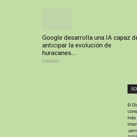
Google desarrolla una IA capaz d
anticipar la evolución de
huracanes...
07/08/2026
SO
El D
cons
más 
inte
Jarr
2231