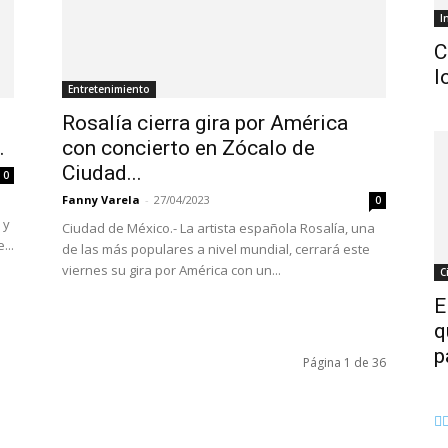
I
C
l
Entretenimiento
Rosalía cierra gira por América
.
con concierto en Zócalo de
Ciudad...
0
Fanny Varela
-
27/04/2023
0
 y
Ciudad de México.- La artista española Rosalía, una
...
de las más populares a nivel mundial, cerrará este
viernes su gira por América con un...
C
E
q
p
Página 1 de 36