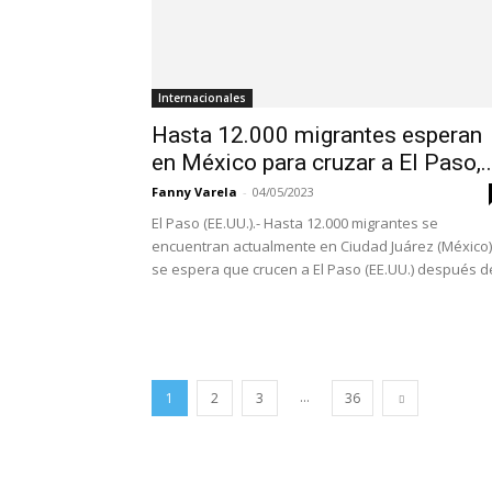
Internacionales
Hasta 12.000 migrantes esperan
en México para cruzar a El Paso,..
Fanny Varela
-
04/05/2023
El Paso (EE.UU.).- Hasta 12.000 migrantes se
encuentran actualmente en Ciudad Juárez (México)
se espera que crucen a El Paso (EE.UU.) después de
...
1
2
3
36