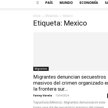
PAÍS
MUNDO
ECONOMÍA
S
Inicio
Etiquetas
Mexico
Etiqueta: Mexico
Migrantes
Migrantes denuncian secuestros
masivos del crimen organizado e
la frontera sur...
Fanny Varela
-
15/04/2024
Tapachula (México).- Migrantes denunciaron este
lunes una ola de secuestros masivos del crimen