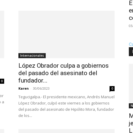
E
e
c
03
C
Internacionales
López Obrador culpa a gobiernos
del pasado del asesinato del
fundador...
0
Karen
-
30/06/2023
0
or
Tegucigalpa.- El presidente mexicano, Andrés Manuel
o a
López Obrador, culpó este viernes a los gobiernos
N
del pasado del asesinato de Hipólito Mora, fundador
M
de los...
j
L