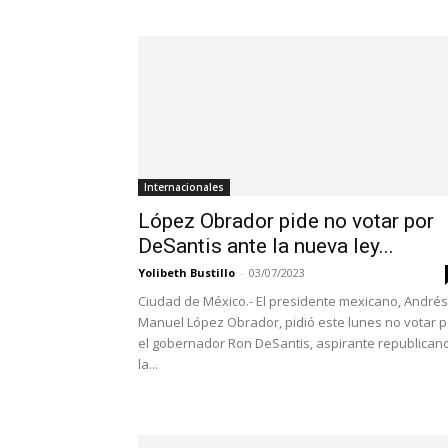
Internacionales
López Obrador pide no votar por
DeSantis ante la nueva ley...
Yolibeth Bustillo
-
03/07/2023
Ciudad de México.- El presidente mexicano, Andrés
Manuel López Obrador, pidió este lunes no votar p
el gobernador Ron DeSantis, aspirante republican
la...