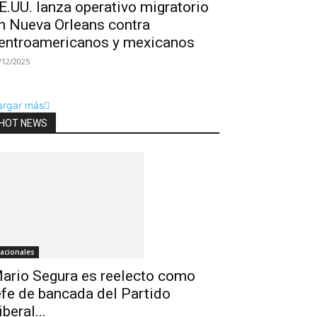
E.UU. lanza operativo migratorio
n Nueva Orleans contra
entroamericanos y mexicanos
/12/2025
argar más
HOT NEWS
acionales
ario Segura es reelecto como
efe de bancada del Partido
iberal...