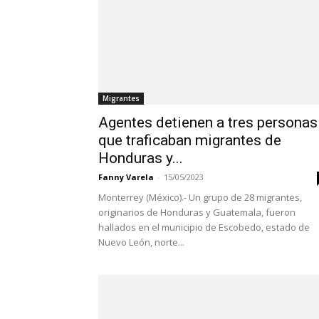
Migrantes
Agentes detienen a tres personas
que traficaban migrantes de
Honduras y...
Fanny Varela
-
15/05/2023
Monterrey (México).- Un grupo de 28 migrantes,
originarios de Honduras y Guatemala, fueron
hallados en el municipio de Escobedo, estado de
Nuevo León, norte...