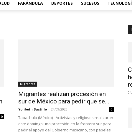
ALUD
FARÁNDULA
DEPORTES
SUCESOS
TECNOLOGÍ
C
h
r
Migrantes
04
Migrantes realizan procesión en
n
sur de México para pedir que se...
Yolibeth Bustillo
-
24/09/2023
0
0
Tapachula (México).- Activistas y religiosos realizaron
este domingo una procesión en la frontera sur para
pedir el apoyo del Gobierno mexicano, con papeles