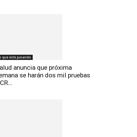
o que está pasando
alud anuncia que próxima
emana se harán dos mil pruebas
CR...