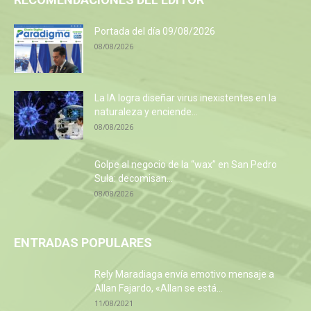
Portada del día 09/08/2026
08/08/2026
La IA logra diseñar virus inexistentes en la
naturaleza y enciende...
08/08/2026
Golpe al negocio de la “wax” en San Pedro
Sula: decomisan...
08/08/2026
ENTRADAS POPULARES
Rely Maradiaga envía emotivo mensaje a
Allan Fajardo, «Allan se está...
11/08/2021