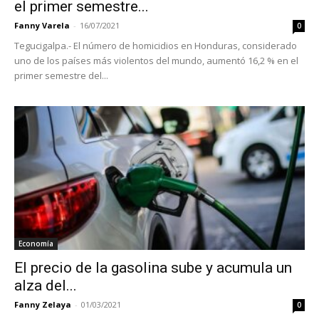
el primer semestre...
Fanny Varela
-
16/07/2021
0
Tegucigalpa.- El número de homicidios en Honduras, considerado
uno de los países más violentos del mundo, aumentó 16,2 % en el
primer semestre del...
Economía
El precio de la gasolina sube y acumula un
alza del...
Fanny Zelaya
-
01/03/2021
0