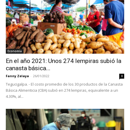
Economía
En el año 2021: Unos 274 lempiras subió la
canasta básica...
Fanny Zelaya
-
26/01/2022
0
Tegucigalpa. - El costo promedio de los 30 productos de la Canasta
Básica Alimenticia (CBA) subió en 274 lempiras, equivalente a un
4.30%, al...