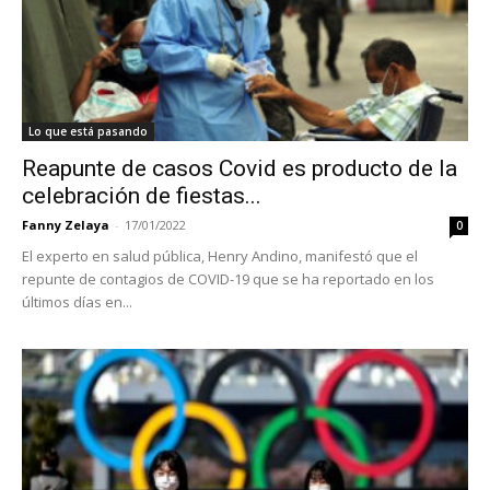
Lo que está pasando
Reapunte de casos Covid es producto de la
celebración de fiestas...
Fanny Zelaya
-
17/01/2022
0
El experto en salud pública, Henry Andino, manifestó que el
repunte de contagios de COVID-19 que se ha reportado en los
últimos días en...