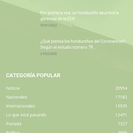
Por primera vez, un hondureño asumirá la
gerencia de la EEH
30/01/2022
¿Qué piensa los hondureños del Coronavirus?
Según el estudio número 79...
27/03/2020
CATEGORÍA POPULAR
Noticia
20954
Nacionales
17182
Internacionales
13935
Lo que está pasando
12471
Portada
7327
Política
4999