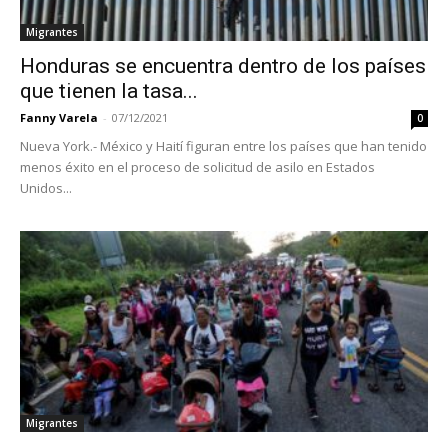
Migrantes
Honduras se encuentra dentro de los países
que tienen la tasa...
Fanny Varela
-
07/12/2021
0
Nueva York.- México y Haití figuran entre los países que han tenido
menos éxito en el proceso de solicitud de asilo en Estados
Unidos...
Migrantes