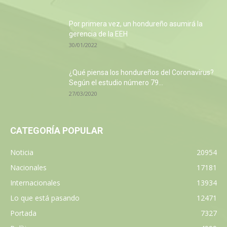
Por primera vez, un hondureño asumirá la
gerencia de la EEH
30/01/2022
¿Qué piensa los hondureños del Coronavirus?
Según el estudio número 79...
27/03/2020
CATEGORÍA POPULAR
Noticia
20954
Nacionales
17181
Internacionales
13934
Lo que está pasando
12471
Portada
7327