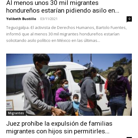
Al menos unos 30 mil migrantes
hondureños estarían pidiendo asilo en...
Yolibeth Bustillo
-
03/11/2021
0
Tegucigalpa.-El activista de Derechos Humanos, Bartolo Fuentes,
informó que al menos 30 mil migrantes hondureños estarían
solicitando asilo político en México en las últimas...
Migrantes
Juez prohíbe la expulsión de familias
migrantes con hijos sin permitirles...