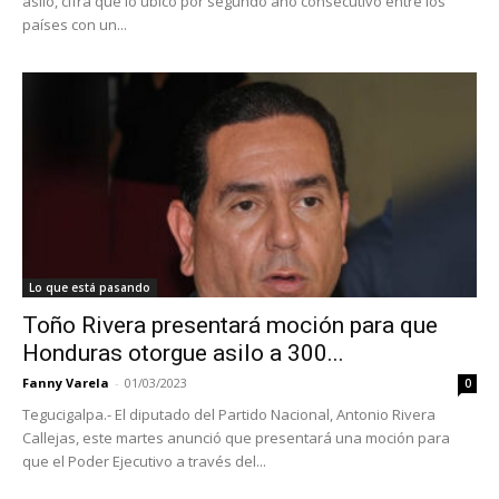
asilo, cifra que lo ubicó por segundo año consecutivo entre los
países con un...
Lo que está pasando
Toño Rivera presentará moción para que
Honduras otorgue asilo a 300...
Fanny Varela
-
01/03/2023
0
Tegucigalpa.- El diputado del Partido Nacional, Antonio Rivera
Callejas, este martes anunció que presentará una moción para
que el Poder Ejecutivo a través del...