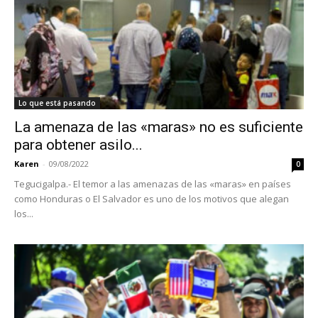
Lo que está pasando
La amenaza de las «maras» no es suficiente
para obtener asilo...
Karen
-
09/08/2022
0
Tegucigalpa.- El temor a las amenazas de las «maras» en países
como Honduras o El Salvador es uno de los motivos que alegan
los...