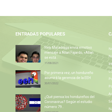
ENTRADAS POPULARES
C
Rely Maradiaga envía emotivo
No
mensaje a Allan Fajardo, «Allan
N
se está...
11/08/2021
In
L
Por primera vez, un hondureño
asumirá la gerencia de la EEH
P
30/01/2022
Po
Ac
¿Qué piensa los hondureños del
Sa
Coronavirus? Según el estudio
número 79...
N