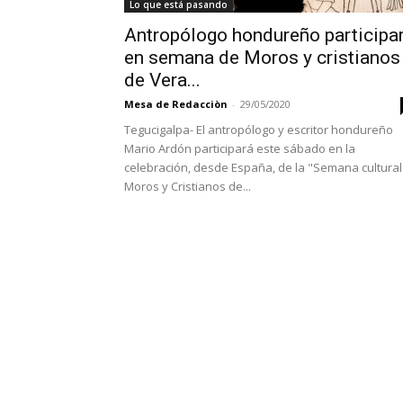
Lo que está pasando
Antropólogo hondureño participa
en semana de Moros y cristianos
de Vera...
Mesa de Redacciòn
-
29/05/2020
Tegucigalpa- El antropólogo y escritor hondureño
Mario Ardón participará este sábado en la
celebración, desde España, de la "Semana cultural
Moros y Cristianos de...