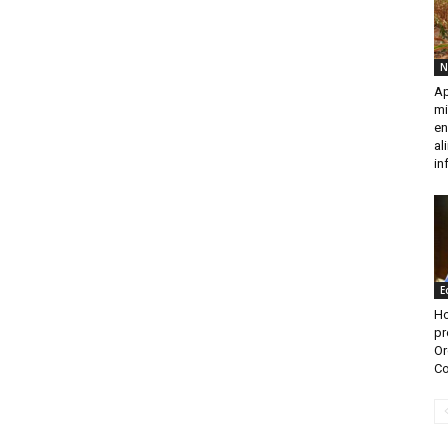
N
Ap
mi
en
al
in
E
Ho
pr
Or
Co