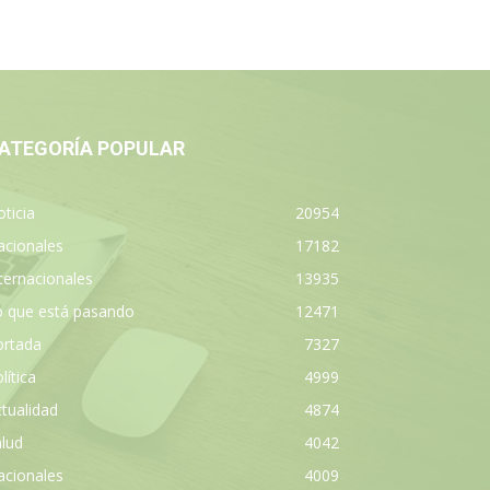
ATEGORÍA POPULAR
ticia
20954
acionales
17182
ternacionales
13935
o que está pasando
12471
ortada
7327
lítica
4999
tualidad
4874
lud
4042
acionales
4009