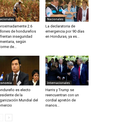
acionales
Nacionales
roximadamente 2.6
La declaratoria de
llones de hondureños
emergencia por 90 días
frentan inseguridad
en Honduras, ya es...
imentaria, según
forme de...
conomía
Internacionales
ndureño es electo
Harris y Trump se
esidente de la
reencuentran con un
ganización Mundial del
cordial apretón de
mercio
manos...