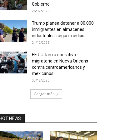
Gobierno...
26/02/2026
Trump planea detener a 80.000
inmigrantes en almacenes
industriales, según medios
24/12/2025
EE.UU. lanza operativo
migratorio en Nueva Orleans
contra centroamericanos y
mexicanos
03/12/2025
Cargar más
HOT NEWS