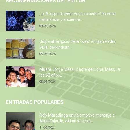
RECOMENDACIONES DEL EDITOR
La IA logra diseñar virus inexistentes en la
naturaleza y enciende...
08/08/2026
Golpe al negocio de la “wax” en San Pedro
Sula: decomisan...
08/08/2026
Muere Jorge Messi, padre de Lionel Messi, a
los 68 años...
08/08/2026
ENTRADAS POPULARES
Rely Maradiaga envía emotivo mensaje a
Allan Fajardo, «Allan se está...
11/08/2021