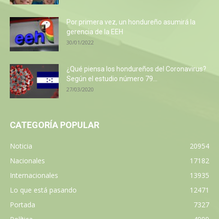
Por primera vez, un hondureño asumirá la
gerencia de la EEH
30/01/2022
¿Qué piensa los hondureños del Coronavirus?
Según el estudio número 79...
27/03/2020
CATEGORÍA POPULAR
Noticia
20954
Nacionales
17182
Internacionales
13935
Lo que está pasando
12471
Portada
7327