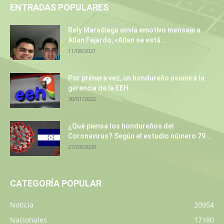
ENTRADAS POPULARES
Rely Maradiaga envía emotivo mensaje a
Allan Fajardo, «Allan se está...
11/08/2021
Por primera vez, un hondureño asumirá la
gerencia de la EEH
30/01/2022
¿Qué piensa los hondureños del
Coronavirus? Según el estudio número 79...
27/03/2020
CATEGORÍA POPULAR
Noticia
20954
Nacionales
17180