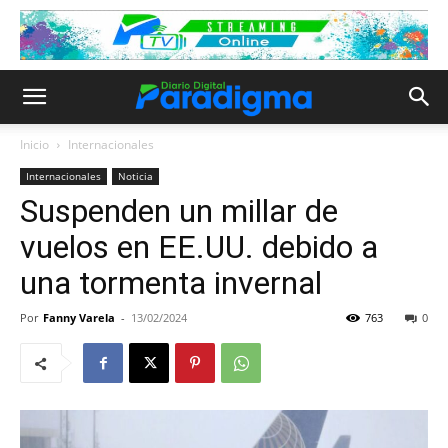
Inicio
Internacionales
Internacionales
Noticia
Suspenden un millar de
vuelos en EE.UU. debido a
una tormenta invernal
Por
Fanny Varela
-
13/02/2024
763
0