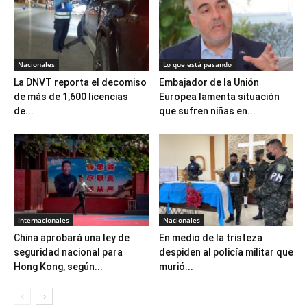
Nacionales
Lo que está pasando
La DNVT reporta el decomiso
Embajador de la Unión
de más de 1,600 licencias
Europea lamenta situación
de...
que sufren niñas en...
Internacionales
Nacionales
China aprobará una ley de
En medio de la tristeza
seguridad nacional para
despiden al policía militar que
Hong Kong, según...
murió...