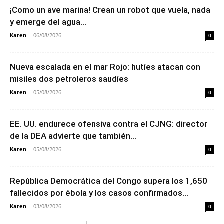
¡Como un ave marina! Crean un robot que vuela, nada
y emerge del agua...
Karen
-
06/08/2026
0
Nueva escalada en el mar Rojo: hutíes atacan con
misiles dos petroleros saudíes
Karen
-
05/08/2026
0
EE. UU. endurece ofensiva contra el CJNG: director
de la DEA advierte que también...
Karen
-
05/08/2026
0
República Democrática del Congo supera los 1,650
fallecidos por ébola y los casos confirmados...
Karen
-
03/08/2026
0