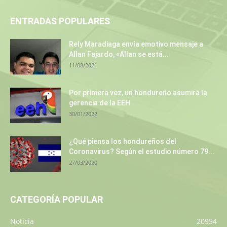
ENTRADAS POPULARES
Rely Maradiaga envía emotivo mensaje a
Allan Fajardo, «Allan se está...
11/08/2021
Por primera vez, un hondureño asumirá la
gerencia de la EEH
30/01/2022
¿Qué piensa los hondureños del
Coronavirus? Según el estudio número 79...
27/03/2020
CATEGORÍA POPULAR
Noticia
20954