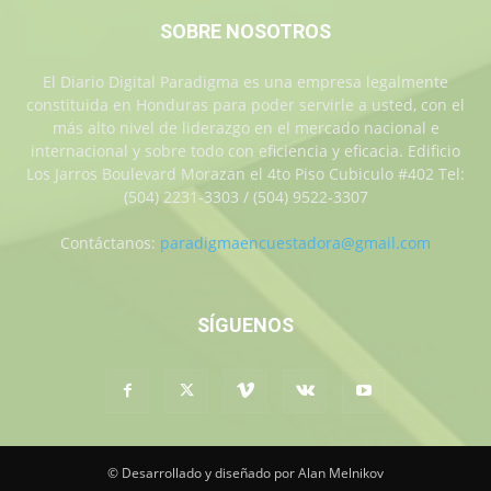
SOBRE NOSOTROS
El Diario Digital Paradigma es una empresa legalmente
constituida en Honduras para poder servirle a usted, con el
más alto nivel de liderazgo en el mercado nacional e
internacional y sobre todo con eficiencia y eficacia. Edificio
Los Jarros Boulevard Morazan el 4to Piso Cubiculo #402 Tel:
(504) 2231-3303 / (504) 9522-3307
Contáctanos:
paradigmaencuestadora@gmail.com
SÍGUENOS
© Desarrollado y diseñado por Alan Melnikov