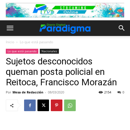
Inicio
Lo que está pasando
Lo que está pasando
Nacionales
Sujetos desconocidos
queman posta policial en
Reitoca, Francisco Morazán
Por
Mesa de Redacción
-
08/03/2020
2154
0