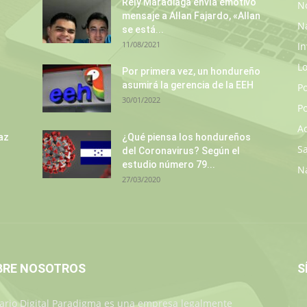
Rely Maradiaga envía emotivo
No
mensaje a Allan Fajardo, «Allan
N
se está...
11/08/2021
In
L
s
Por primera vez, un hondureño
asumirá la gerencia de la EEH
P
30/01/2022
Po
A
az
¿Qué piensa los hondureños
S
del Coronavirus? Según el
estudio número 79...
N
27/03/2020
BRE NOSOTROS
S
iario Digital Paradigma es una empresa legalmente