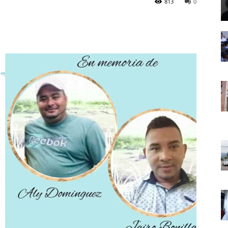
813
0