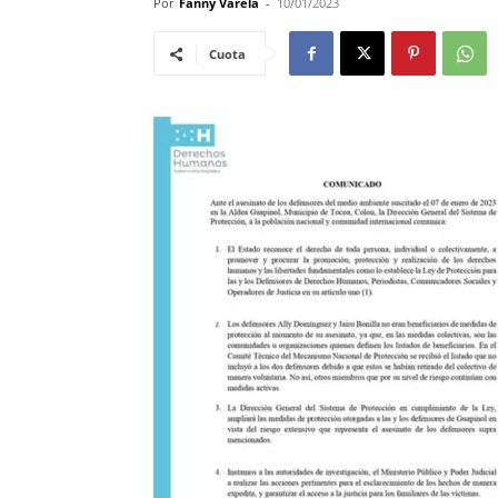
Por
Fanny Varela
-
10/01/2023
Cuota