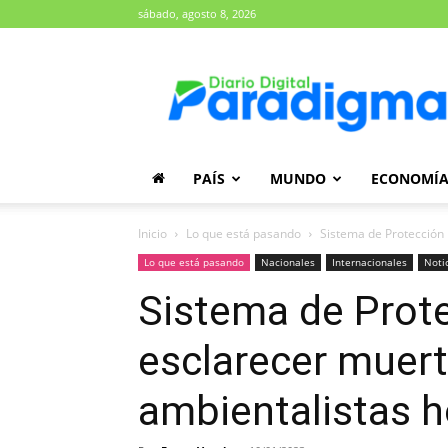
sábado, agosto 8, 2026
Diario
Paradigma
PAÍS
MUNDO
ECONOMÍ
Inicio
Lo que está pasando
Sistema de Protección
Lo que está pasando
Nacionales
Internacionales
Noti
Sistema de Prot
esclarecer muert
ambientalistas 