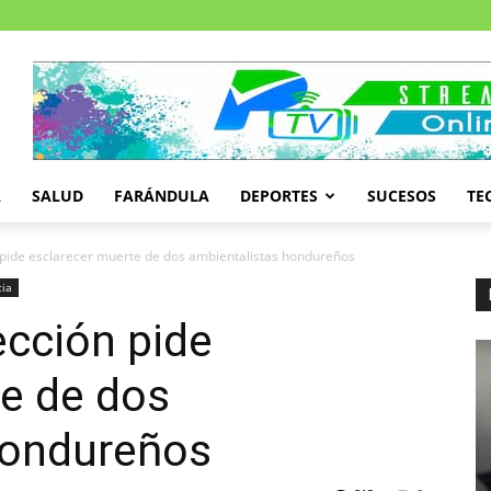
A
SALUD
FARÁNDULA
DEPORTES
SUCESOS
TE
 pide esclarecer muerte de dos ambientalistas hondureños
cia
ección pide
e de dos
hondureños