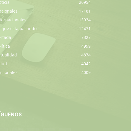
ticia
20954
acionales
17181
ternacionales
13934
o que está pasando
12471
ortada
7327
lítica
4999
ctualidad
4874
alud
4042
acionales
4009
ÍGUENOS