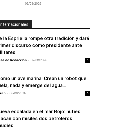
05/08/2026
Internacionales
e la Espriella rompe otra tradición y dará
rimer discurso como presidente ante
ilitares
sa de Redacción
-
07/08/2026
0
Como un ave marina! Crean un robot que
uela, nada y emerge del agua...
ren
-
06/08/2026
0
ueva escalada en el mar Rojo: hutíes
tacan con misiles dos petroleros
audíes