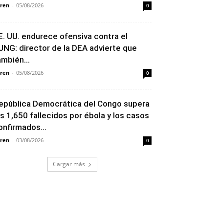
ren
-
05/08/2026
0
E. UU. endurece ofensiva contra el
JNG: director de la DEA advierte que
ambién...
ren
-
05/08/2026
0
epública Democrática del Congo supera
os 1,650 fallecidos por ébola y los casos
onfirmados...
ren
-
03/08/2026
0
Cargar más