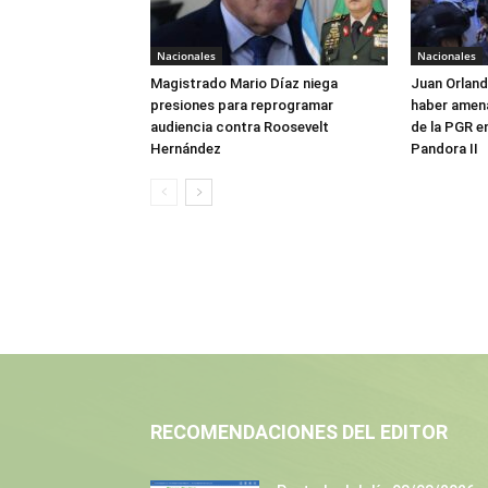
Nacionales
Nacionales
Magistrado Mario Díaz niega
Juan Orlan
presiones para reprogramar
haber amen
audiencia contra Roosevelt
de la PGR e
Hernández
Pandora II
RECOMENDACIONES DEL EDITOR