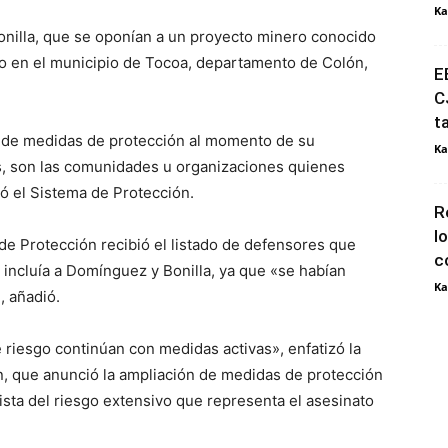
Ka
onilla, que se oponían a un proyecto minero conocido
o en el municipio de Tocoa, departamento de Colón,
E
C
t
s de medidas de protección al momento de su
Ka
as, son las comunidades u organizaciones quienes
ló el Sistema de Protección.
R
l
e Protección recibió el listado de defensores que
c
incluía a Domínguez y Bonilla, ya que «se habían
Ka
, añadió.
 riesgo continúan con medidas activas», enfatizó la
n, que anunció la ampliación de medidas de protección
sta del riesgo extensivo que representa el asesinato