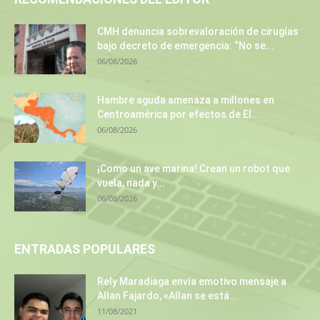
CMH denuncia sobrevaloración de cirugías
bajo decreto de emergencia: “No se...
06/08/2026
Hambre aguda amenaza a millones en
Centroamérica por efectos de El...
06/08/2026
¡Como un ave marina! Crean un robot que
vuela, nada y...
06/08/2026
ENTRADAS POPULARES
Rely Maradiaga envía emotivo mensaje a
Allan Fajardo, «Allan se está...
11/08/2021