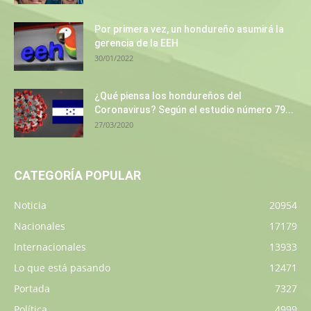
Por primera vez, un hondureño asumirá la
gerencia de la EEH
30/01/2022
¿Qué piensa los hondureños del
Coronavirus? Según el estudio número 79...
27/03/2020
CATEGORÍA POPULAR
Noticia
20954
Nacionales
17179
Internacionales
13933
Lo que está pasando
12471
Portada
7327
Política
4999