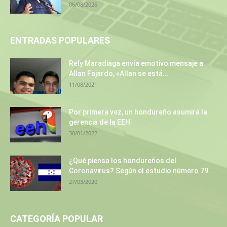
06/08/2026
ENTRADAS POPULARES
Rely Maradiaga envía emotivo mensaje a
Allan Fajardo, «Allan se está...
11/08/2021
Por primera vez, un hondureño asumirá la
gerencia de la EEH
30/01/2022
¿Qué piensa los hondureños del
Coronavirus? Según el estudio número 79...
27/03/2020
CATEGORÍA POPULAR