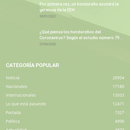
Por primera vez, un hondureño asumirá la
gerencia de la EEH
30/01/2022
¿Qué piensa los hondureños del
Coronavirus? Según el estudio número 79...
27/03/2020
CATEGORÍA POPULAR
Noticia
20954
Nacionales
17180
Internacionales
13933
Lo que está pasando
12471
Portada
7327
Política
4999
Actualidad
4873