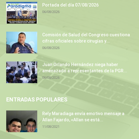
Portada del día 07/08/2026
06/08/2026
Comisión de Salud del Congreso cuestiona
cifras oficiales sobre cirugías y...
06/08/2026
Juan Orlando Hernández niega haber
amenazado a representantes de la PGR...
06/08/2026
ENTRADAS POPULARES
Rely Maradiaga envía emotivo mensaje a
Allan Fajardo, «Allan se está...
11/08/2021