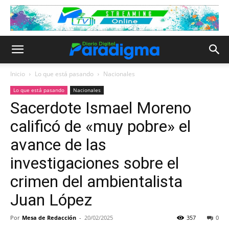
Inicio
Lo que está pasando
Nacionales
Lo que está pasando
Nacionales
Sacerdote Ismael Moreno
calificó de «muy pobre» el
avance de las
investigaciones sobre el
crimen del ambientalista
Juan López
Por
Mesa de Redacción
-
20/02/2025
357
0